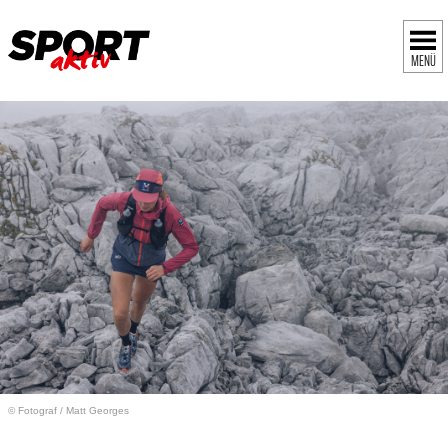
MENÜ
© Fotograf
/
Matt Georges