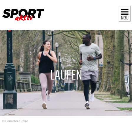
MENÜ
LAUFEN
© Hersteller
/
Polar