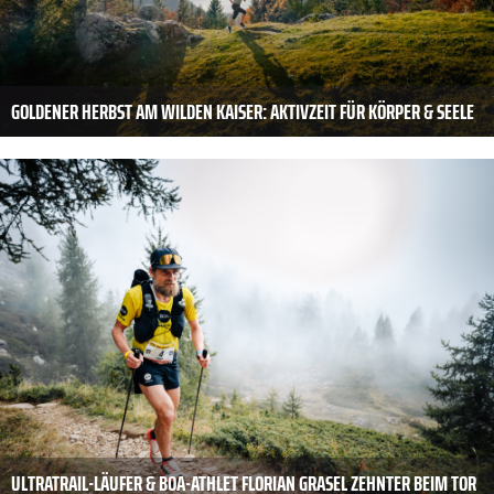
GOLDENER HERBST AM WILDEN KAISER: AKTIVZEIT FÜR KÖRPER & SEELE
ULTRATRAIL-LÄUFER & BOA-ATHLET FLORIAN GRASEL ZEHNTER BEIM TOR