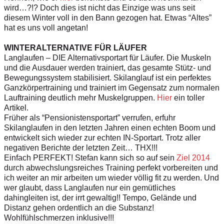
wird…?!? Doch dies ist nicht das Einzige was uns seit
diesem Winter voll in den Bann gezogen hat. Etwas “Altes”
hat es uns voll angetan!
WINTERALTERNATIVE FÜR LÄUFER
Langlaufen – DIE Alternativsportart für Läufer. Die Muskeln
und die Ausdauer werden trainiert, das gesamte Stütz- und
Bewegungssystem stabilisiert. Skilanglauf ist ein perfektes
Ganzkörpertraining und trainiert im Gegensatz zum normalen
Lauftraining deutlich mehr Muskelgruppen.
Hier
ein toller
Artikel.
Früher als “Pensionistensportart” verrufen, erfuhr
Skilanglaufen in den letzten Jahren einen echten Boom und
entwickelt sich wieder zur echten IN-Sportart. Trotz aller
negativen Berichte der letzten Zeit… THX!!!
Einfach PERFEKT! Stefan kann sich so auf sein
Ziel 2014
durch abwechslungsreiches Training perfekt vorbereiten und
ich weiter an mir arbeiten um wieder völlig fit zu werden. Und
wer glaubt, dass Langlaufen nur ein gemütliches
dahingleiten ist, der irrt gewaltig!! Tempo, Gelände und
Distanz gehen ordentlich an die Substanz!
Wohlfühlschmerzen inklusive!!!