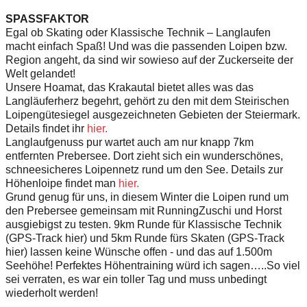
SPASSFAKTOR
Egal ob Skating oder Klassische Technik – Langlaufen
macht einfach Spaß! Und was die passenden Loipen bzw.
Region angeht, da sind wir sowieso auf der Zuckerseite der
Welt gelandet!
Unsere Hoamat, das Krakautal bietet alles was das
Langläuferherz begehrt, gehört zu den mit dem Steirischen
Loipengütesiegel ausgezeichneten Gebieten der Steiermark.
Details findet ihr
hier.
Langlaufgenuss pur wartet auch am nur knapp 7km
entfernten Prebersee. Dort zieht sich ein wunderschönes,
schneesicheres Loipennetz rund um den See. Details zur
Höhenloipe findet man
hier.
Grund genug für uns, in diesem Winter die Loipen rund um
den Prebersee gemeinsam mit RunningZuschi und Horst
ausgiebigst zu testen. 9km Runde für Klassische Technik
(GPS-Track hier) und 5km Runde fürs Skaten (GPS-Track
hier) lassen keine Wünsche offen - und das auf 1.500m
Seehöhe! Perfektes Höhentraining würd ich sagen…..So viel
sei verraten, es war ein toller Tag und muss unbedingt
wiederholt werden!