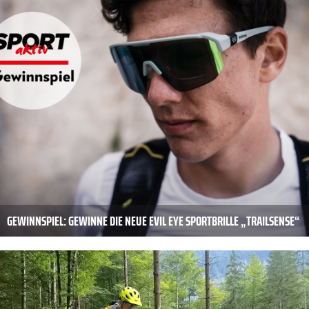
GEWINNSPIEL: GEWINNE DIE NEUE EVIL EYE SPORTBRILLE „TRAILSENSE“