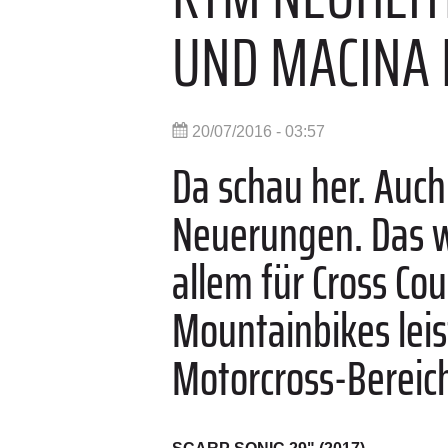
UND MACINA 
20/07/2016 - 03:57
Da schau her. Auch
Neuerungen. Das we
allem für Cross Co
Mountainbikes lei
Motorcross-Bereic