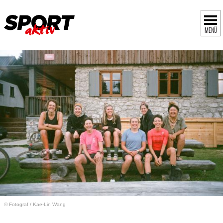
MENÜ
© Fotograf
/
Kae-Lin Wang