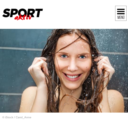
MENÜ
© iStock
/
Carol_Anne