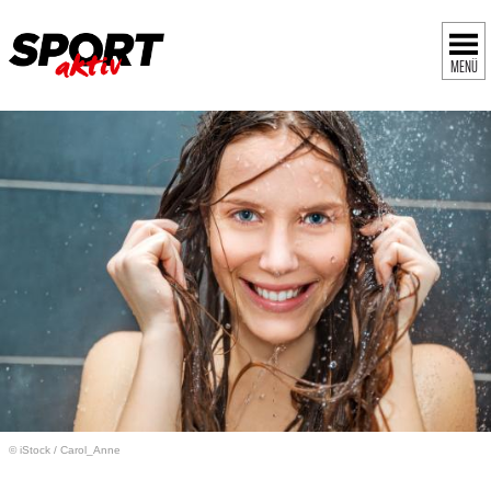
MENÜ
© iStock
/
Carol_Anne