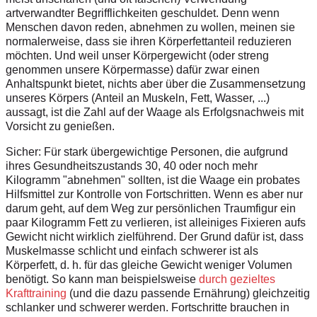
artverwandter Begrifflichkeiten geschuldet. Denn wenn
Menschen davon reden, abnehmen zu wollen, meinen sie
normalerweise, dass sie ihren Körperfettanteil reduzieren
möchten. Und weil unser Körpergewicht (oder streng
genommen unsere Körpermasse) dafür zwar einen
Anhaltspunkt bietet, nichts aber über die Zusammensetzung
unseres Körpers (Anteil an Muskeln, Fett, Wasser, ...)
aussagt, ist die Zahl auf der Waage als Erfolgsnachweis mit
Vorsicht zu genießen.
Sicher: Für stark übergewichtige Personen, die aufgrund
ihres Gesundheitszustands 30, 40 oder noch mehr
Kilogramm "abnehmen" sollten, ist die Waage ein probates
Hilfsmittel zur Kontrolle von Fortschritten. Wenn es aber nur
darum geht, auf dem Weg zur persönlichen Traumfigur ein
paar Kilogramm Fett zu verlieren, ist alleiniges Fixieren aufs
Gewicht nicht wirklich zielführend. Der Grund dafür ist, dass
Muskelmasse schlicht und einfach schwerer ist als
Körperfett, d. h. für das gleiche Gewicht weniger Volumen
benötigt. So kann man beispielsweise
durch gezieltes
Krafttraining
(und die dazu passende Ernährung) gleichzeitig
schlanker und schwerer werden. Fortschritte brauchen in