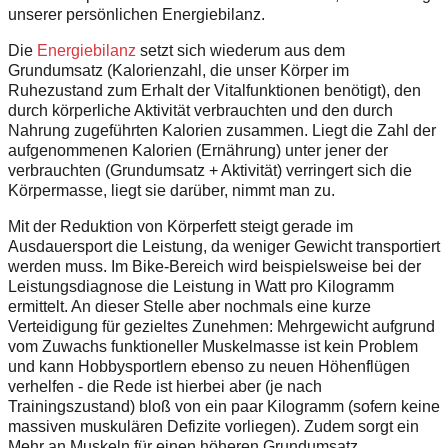
unserer persönlichen Energiebilanz.
Die
Energiebilanz
setzt sich wiederum aus dem
Grundumsatz (Kalorienzahl, die unser Körper im
Ruhezustand zum Erhalt der Vitalfunktionen benötigt), den
durch körperliche Aktivität verbrauchten und den durch
Nahrung zugeführten Kalorien zusammen. Liegt die Zahl der
aufgenommenen Kalorien (Ernährung) unter jener der
verbrauchten (Grundumsatz + Aktivität) verringert sich die
Körpermasse, liegt sie darüber, nimmt man zu.
Mit der Reduktion von Körperfett steigt gerade im
Ausdauersport die Leistung, da weniger Gewicht transportiert
werden muss. Im Bike-Bereich wird beispielsweise bei der
Leistungsdiagnose die Leistung in Watt pro Kilogramm
ermittelt. An dieser Stelle aber nochmals eine kurze
Verteidigung für gezieltes Zunehmen: Mehrgewicht aufgrund
vom Zuwachs funktioneller Muskelmasse ist kein Problem
und kann Hobbysportlern ebenso zu neuen Höhenflügen
verhelfen - die Rede ist hierbei aber (je nach
Trainingszustand) bloß von ein paar Kilogramm (sofern keine
massiven muskulären Defizite vorliegen). Zudem sorgt ein
Mehr an Muskeln für einen höheren Grundumsatz.