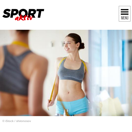
MENÜ
© iStock
/
shironosov