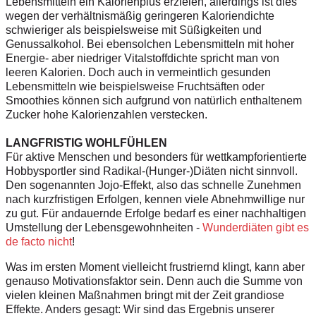
Lebensmitteln ein Kalorienplus erzielen, allerdings ist dies
wegen der verhältnismäßig geringeren Kaloriendichte
schwieriger als beispielsweise mit Süßigkeiten und
Genussalkohol. Bei ebensolchen Lebensmitteln mit hoher
Energie- aber niedriger Vitalstoffdichte spricht man von
leeren Kalorien. Doch auch in vermeintlich gesunden
Lebensmitteln wie beispielsweise Fruchtsäften oder
Smoothies können sich aufgrund von natürlich enthaltenem
Zucker hohe Kalorienzahlen verstecken.
LANGFRISTIG WOHLFÜHLEN
Für aktive Menschen und besonders für wettkampforientierte
Hobbysportler sind Radikal-(Hunger-)Diäten nicht sinnvoll.
Den sogenannten Jojo-Effekt, also das schnelle Zunehmen
nach kurzfristigen Erfolgen, kennen viele Abnehmwillige nur
zu gut. Für andauernde Erfolge bedarf es einer nachhaltigen
Umstellung der Lebensgewohnheiten -
Wunderdiäten gibt es
de facto nicht
!
Was im ersten Moment vielleicht frustriernd klingt, kann aber
genauso Motivationsfaktor sein. Denn auch die Summe von
vielen kleinen Maßnahmen bringt mit der Zeit grandiose
Effekte. Anders gesagt: Wir sind das Ergebnis unserer