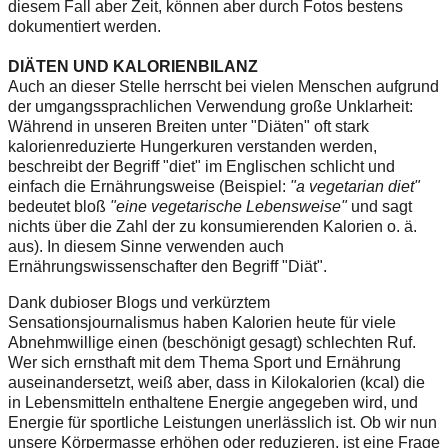
diesem Fall aber Zeit, können aber durch Fotos bestens
dokumentiert werden.
DIÄTEN UND KALORIENBILANZ
Auch an dieser Stelle herrscht bei vielen Menschen aufgrund
der umgangssprachlichen Verwendung große Unklarheit:
Während in unseren Breiten unter "Diäten" oft stark
kalorienreduzierte Hungerkuren verstanden werden,
beschreibt der Begriff "diet" im Englischen schlicht und
einfach die Ernährungsweise (Beispiel:
"a vegetarian diet"
bedeutet bloß
"eine vegetarische Lebensweise"
und sagt
nichts über die Zahl der zu konsumierenden Kalorien o. ä.
aus). In diesem Sinne verwenden auch
Ernährungswissenschafter den Begriff "Diät".
Dank dubioser Blogs und verkürztem
Sensationsjournalismus haben Kalorien heute für viele
Abnehmwillige einen (beschönigt gesagt) schlechten Ruf.
Wer sich ernsthaft mit dem Thema Sport und Ernährung
auseinandersetzt, weiß aber, dass in Kilokalorien (kcal) die
in Lebensmitteln enthaltene Energie angegeben wird, und
Energie für sportliche Leistungen unerlässlich ist. Ob wir nun
unsere Körpermasse erhöhen oder reduzieren, ist eine Frage