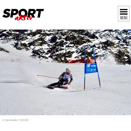
MENÜ
© Hersteller
/
KASK