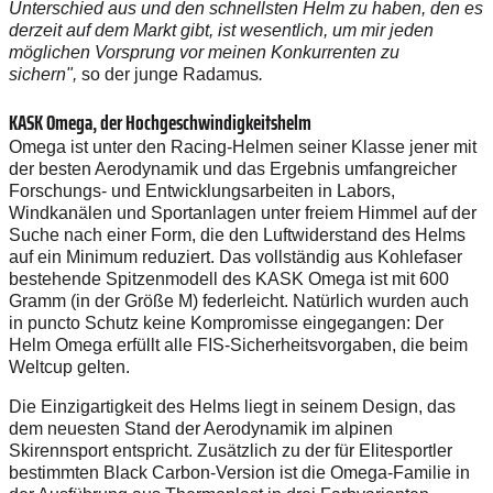
Unterschied aus und den schnellsten Helm zu haben, den es
derzeit auf dem Markt gibt, ist wesentlich, um mir jeden
möglichen Vorsprung vor meinen Konkurrenten zu
sichern",
so der junge Radamus
.
KASK Omega, der Hochgeschwindigkeitshelm
Omega ist unter den Racing-Helmen seiner Klasse jener mit
der besten Aerodynamik und das Ergebnis umfangreicher
Forschungs- und Entwicklungsarbeiten in Labors,
Windkanälen und Sportanlagen unter freiem Himmel auf der
Suche nach einer Form, die den Luftwiderstand des Helms
auf ein Minimum reduziert.
Das vollständig aus Kohlefaser
bestehende Spitzenmodell des KASK Omega ist mit 600
Gramm (in der Größe M) federleicht. Natürlich wurden auch
in puncto Schutz keine Kompromisse eingegangen: Der
Helm Omega erfüllt alle FIS-Sicherheitsvorgaben, die beim
Weltcup gelten.
Die Einzigartigkeit des Helms liegt in seinem Design, das
dem neuesten Stand der Aerodynamik im alpinen
Skirennsport entspricht. Zusätzlich zu der für Elitesportler
bestimmten Black Carbon-Version ist die Omega-Familie in