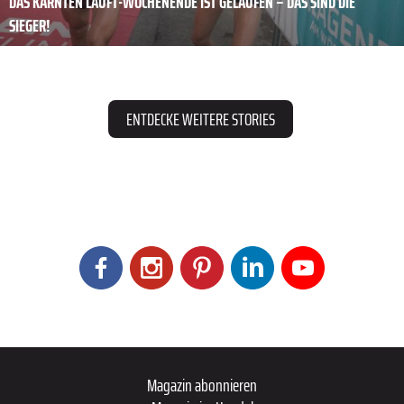
DAS KÄRNTEN LÄUFT-WOCHENENDE IST GELAUFEN – DAS SIND DIE
SIEGER!
ENTDECKE WEITERE STORIES
Magazin abonnieren