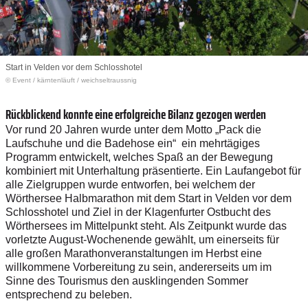
Start in Velden vor dem Schlosshotel
© Event
/
kärntenläuft / weichseltraussnig
Rückblickend konnte eine erfolgreiche Bilanz gezogen werden
Vor rund 20 Jahren wurde unter dem Motto „Pack die
Laufschuhe und die Badehose ein“ ein mehrtägiges
Programm entwickelt, welches Spaß an der Bewegung
kombiniert mit
Unterhaltung präsentierte. Ein Laufangebot für
alle Zielgruppen wurde entworfen, bei
welchem der
Wörthersee Halbmarathon mit dem Start in Velden vor dem
Schlosshotel
und Ziel in der Klagenfurter Ostbucht des
Wörthersees im Mittelpunkt steht.
Als Zeitpunkt wurde das
vorletzte August-Wochenende gewählt, um einerseits für
alle
großen Marathonveranstaltungen im Herbst eine
willkommene Vorbereitung zu sein,
andererseits um im
Sinne des Tourismus den ausklingenden Sommer
entsprechend zu
beleben.