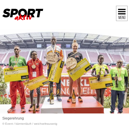
MENÜ
Siegerehrung
© Event
/
kärntenläuft / weichseltraussnig