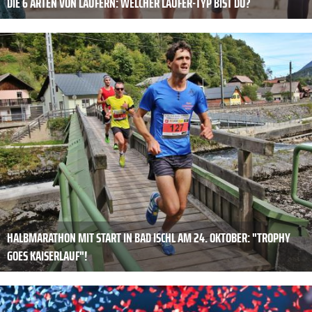
DIE 6 ARTEN VON LÄUFERN: WELCHER LÄUFER-TYP BIST DU?
HALBMARATHON MIT START IN BAD ISCHL AM 24. OKTOBER: "TROPHY
GOES KAISERLAUF"!