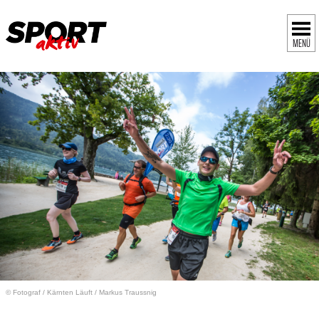
MENÜ
© Fotograf
/
Kärnten Läuft / Markus Traussnig