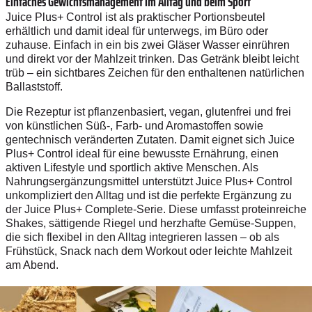
Einfaches Gewichtsmanagement im Alltag und beim Sport
Juice Plus+ Control ist als praktischer Portionsbeutel
erhältlich und damit ideal für unterwegs, im Büro oder
zuhause. Einfach in ein bis zwei Gläser Wasser einrühren
und direkt vor der Mahlzeit trinken. Das Getränk bleibt leicht
trüb – ein sichtbares Zeichen für den enthaltenen natürlichen
Ballaststoff.
Die Rezeptur ist pflanzenbasiert, vegan, glutenfrei und frei
von künstlichen Süß-, Farb- und Aromastoffen sowie
gentechnisch veränderten Zutaten. Damit eignet sich Juice
Plus+ Control ideal für eine bewusste Ernährung, einen
aktiven Lifestyle und sportlich aktive Menschen. Als
Nahrungsergänzungsmittel unterstützt Juice Plus+ Control
unkompliziert den Alltag und ist die perfekte Ergänzung zu
der Juice Plus+ Complete-Serie. Diese umfasst proteinreiche
Shakes, sättigende Riegel und herzhafte Gemüse-Suppen,
die sich flexibel in den Alltag integrieren lassen – ob als
Frühstück, Snack nach dem Workout oder leichte Mahlzeit
am Abend.