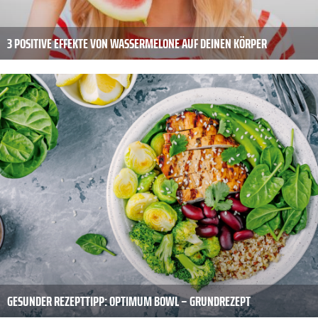
3 POSITIVE EFFEKTE VON WASSERMELONE AUF DEINEN KÖRPER
GESUNDER REZEPTTIPP: OPTIMUM BOWL – GRUNDREZEPT