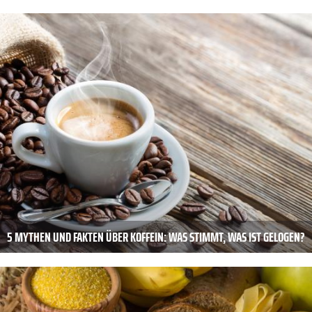
5 MYTHEN UND FAKTEN ÜBER KOFFEIN: WAS STIMMT, WAS IST GELOGEN?