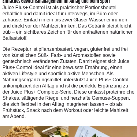
Einfaches Gewichtsmanagement im Alltag und beim Sport
Juice Plus+ Control ist als praktischer Portionsbeutel
erhältlich und damit ideal für unterwegs, im Büro oder
zuhause. Einfach in ein bis zwei Gläser Wasser einrühren
und direkt vor der Mahlzeit trinken. Das Getränk bleibt leicht
trüb – ein sichtbares Zeichen für den enthaltenen natürlichen
Ballaststoff.
Die Rezeptur ist pflanzenbasiert, vegan, glutenfrei und frei
von künstlichen Süß-, Farb- und Aromastoffen sowie
gentechnisch veränderten Zutaten. Damit eignet sich Juice
Plus+ Control ideal für eine bewusste Ernährung, einen
aktiven Lifestyle und sportlich aktive Menschen. Als
Nahrungsergänzungsmittel unterstützt Juice Plus+ Control
unkompliziert den Alltag und ist die perfekte Ergänzung zu
der Juice Plus+ Complete-Serie. Diese umfasst proteinreiche
Shakes, sättigende Riegel und herzhafte Gemüse-Suppen,
die sich flexibel in den Alltag integrieren lassen – ob als
Frühstück, Snack nach dem Workout oder leichte Mahlzeit
am Abend.