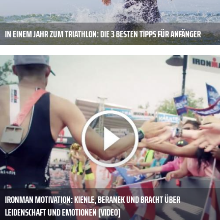
IN EINEM JAHR ZUM TRIATHLON: DIE 3 BESTEN TIPPS FÜR ANFÄNGER
IRONMAN MOTIVATION: KIENLE, BERANEK UND BRACHT ÜBER
LEIDENSCHAFT UND EMOTIONEN [VIDEO]