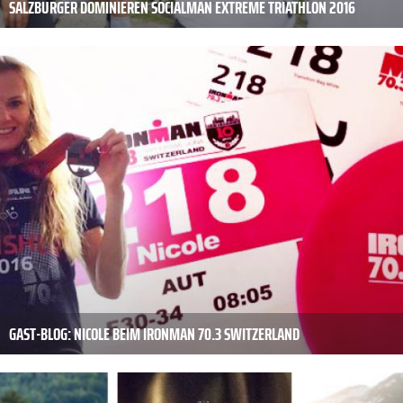
SALZBURGER DOMINIEREN SOCIALMAN EXTREME TRIATHLON 2016
GAST-BLOG: NICOLE BEIM IRONMAN 70.3 SWITZERLAND