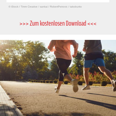
© iStock
/
Timm Creative / sankai / RobertPetrovic / takoburito
>>> Zum kostenlosen Download <<<