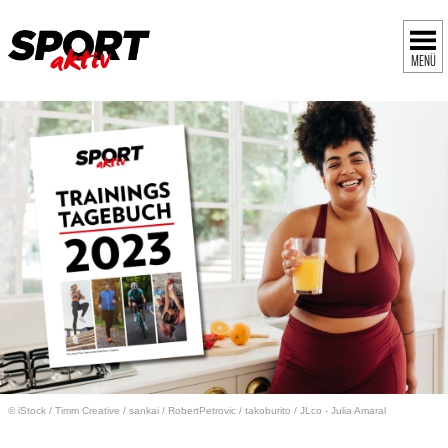
MENÜ
© iStock
/
Timm Creative / sankai / RobertPetrovic / takoburito / JLco - Julia Amaral