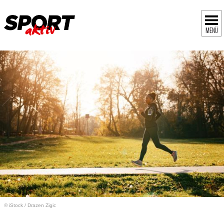
MENÜ
© iStock
/
Drazen Zigic