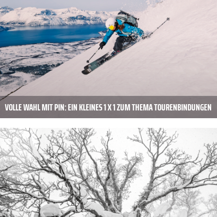
VOLLE WAHL MIT PIN: EIN KLEINES 1 X 1 ZUM ­THEMA TOURENBINDUNGEN