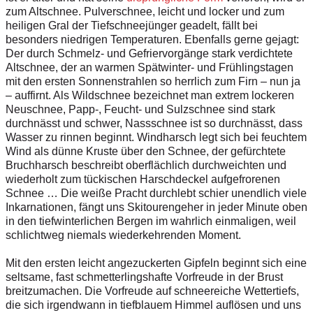
zum Altschnee. Pulverschnee, leicht und locker und zum
heiligen Gral der Tiefschneejünger geadelt, fällt bei
besonders niedrigen Temperaturen. Ebenfalls gerne gejagt:
Der durch Schmelz- und Gefriervorgänge stark verdichtete
Altschnee, der an warmen Spätwinter- und Frühlingstagen
mit den ersten Sonnenstrahlen so herrlich zum Firn – nun ja
– auffirnt. Als Wildschnee bezeichnet man extrem lockeren
Neuschnee, Papp-, Feucht- und Sulzschnee sind stark
durchnässt und schwer, Nassschnee ist so durchnässt, dass
Wasser zu rinnen beginnt. Windharsch legt sich bei feuchtem
Wind als dünne Kruste über den Schnee, der gefürchtete
Bruchharsch beschreibt oberflächlich durchweichten und
wiederholt zum tückischen Harschdeckel aufgefrorenen
Schnee … Die weiße Pracht durchlebt schier unendlich viele
Inkarnationen, fängt uns Skitourengeher in jeder Minute oben
in den tiefwinterlichen Bergen im wahrlich einmaligen, weil
schlichtweg niemals wiederkehrenden Moment.
Mit den ersten leicht angezuckerten Gipfeln beginnt sich eine
seltsame, fast schmetterlingshafte Vorfreude in der Brust
breitzumachen. Die Vorfreude auf schneereiche Wettertiefs,
die sich irgendwann in tiefblauem Himmel auflösen und uns