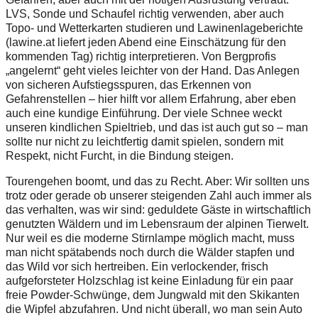
LVS, Sonde und Schaufel richtig verwenden, aber auch
Topo- und Wetterkarten studieren und Lawinenlageberichte
(lawine.at liefert jeden Abend eine Einschätzung für den
kommenden Tag) richtig interpretieren. Von Bergprofis
„angelernt“ geht vieles leichter von der Hand. Das Anlegen
von sicheren Aufstiegsspuren, das Erkennen von
Gefahrenstellen – hier hilft vor allem Erfahrung, aber eben
auch eine kundige Einführung. Der viele Schnee weckt
unseren kindlichen Spieltrieb, und das ist auch gut so – man
sollte nur nicht zu leichtfertig damit spielen, sondern mit
Respekt, nicht Furcht, in die Bindung steigen.
Tourengehen boomt, und das zu Recht. Aber: Wir sollten uns
trotz oder gerade ob unserer steigenden Zahl auch immer als
das verhalten, was wir sind: geduldete Gäste in wirtschaftlich
genutzten Wäldern und im Lebensraum der alpinen Tierwelt.
Nur weil es die moderne Stirnlampe möglich macht, muss
man nicht spätabends noch durch die Wälder stapfen und
das Wild vor sich hertreiben. Ein verlockender, frisch
aufgeforsteter Holzschlag ist keine Einladung für ein paar
freie Powder-Schwünge, dem Jungwald mit den Skikanten
die Wipfel abzufahren. Und nicht überall, wo man sein Auto