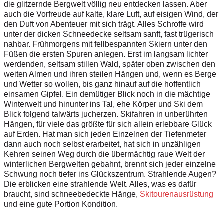
die glitzernde Bergwelt völlig neu entdecken lassen. Aber
auch die Vorfreude auf kalte, klare Luft, auf eisigen Wind, der
den Duft von Abenteuer mit sich trägt. Alles Schroffe wird
unter der dicken Schneedecke seltsam sanft, fast trügerisch
nahbar. Frühmorgens mit fellbespannten Skiern unter den
Füßen die ersten Spuren anlegen. Erst im langsam lichter
werdenden, seltsam stillen Wald, später oben zwischen den
weiten Almen und ihren steilen Hängen und, wenn es Berge
und Wetter so wollen, bis ganz hinauf auf die hoffentlich
einsamen Gipfel. Ein demütiger Blick noch in die mächtige
Winterwelt und hinunter ins Tal, ehe Körper und Ski dem
Blick folgend talwärts jucherzen. Skifahren in unberührten
Hängen, für viele das größte für sich allein erlebbare Glück
auf Erden. Hat man sich jeden Einzelnen der Tiefenmeter
dann auch noch selbst erarbeitet, hat sich in unzähligen
Kehren seinen Weg durch die übermächtig raue Welt der
winterlichen Bergwelten gebahnt, brennt sich jeder einzelne
Schwung noch tiefer ins Glückszentrum. Strahlende Augen?
Die erblicken eine strahlende Welt. Alles, was es dafür
braucht, sind schneebedeckte Hänge,
Skitourenausrüstung
und eine gute Portion Kondition.