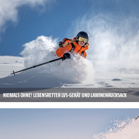
NIEMALS OHNE! LEBENSRETTER LVS-GERÄT UND LAWINENRUCKSACK