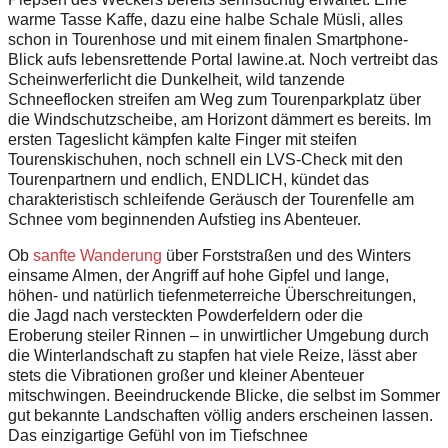
warme Tasse Kaffe, dazu eine halbe Schale Müsli, alles
schon in Tourenhose und mit einem finalen Smartphone-
Blick aufs lebensrettende Portal lawine.at. Noch vertreibt das
Scheinwerferlicht die Dunkelheit, wild tanzende
Schneeflocken streifen am Weg zum Tourenparkplatz über
die Windschutzscheibe, am Horizont dämmert es bereits. Im
ersten Tageslicht kämpfen kalte Finger mit steifen
Tourenskischuhen, noch schnell ein LVS-Check mit den
Tourenpartnern und endlich, ENDLICH, kündet das
charakteristisch schleifende Geräusch der Tourenfelle am
Schnee vom beginnenden Aufstieg ins Abenteuer.
Ob
sanfte Wanderung
über Forststraßen und des Winters
einsame Almen, der Angriff auf hohe Gipfel und lange,
höhen- und natürlich tiefenmeterreiche Überschreitungen,
die Jagd nach versteckten Powderfeldern oder die
Eroberung steiler Rinnen – in unwirtlicher Umgebung durch
die Winterlandschaft zu stapfen hat viele Reize, lässt aber
stets die Vibrationen großer und kleiner Abenteuer
mitschwingen. Beeindruckende Blicke, die selbst im Sommer
gut bekannte Landschaften völlig anders erscheinen lassen.
Das einzigartige Gefühl von im Tiefschnee