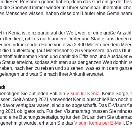
on diesen Personen gehört haben, denn das sind einige der bes
ie Sportwelt immer wieder mit ihrer scheinbar übernatürliche
ten Menschen wissen, haben diese drei Läufer eine Gemeinsamk
t in Kenia ist einzigartig auf der Welt, weil er eine große Anzah
dem Iten liegt, gibt es noch andere Dörfer und Städte, aus dene
ner beeindruckenden Höhe von etwa 2.400 Meter über dem Meeres
m die Laufleistung (auf Meereshöhe) zu verbessern, da das Blut
erstoff aufnehmen kann und damit die Effizienz und Ausdauer ver
Status erreicht, sodass Athleten aus der ganzen Welt dorthin r
aben, nach Iten zu reisen und zu sehen, was es mit dem ganzen
n gelangen und was Sie nach Ihrer Ankunft erwartet.
sch
enötigen Sie auf jeden Fall ein
Visum für Kenia
. Keine Sorge, 
sen. Seit Anfang 2021 verwendet Kenia ausschließlich noch ele
 davor verfügbar waren, sind also abgeschafft. Das E-Visum für 
ang 2021 obligatorisch. Für den Visumantrag müssen Sie mindeste
nd eine Buchungsbestätigung für den Ort, an dem Sie übernacht
genehmigt wurde, erhalten Sie das
Visum Kenia per E-Mail
. D