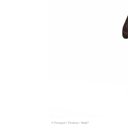
© Fotograf
/
Pixabay / Majk7