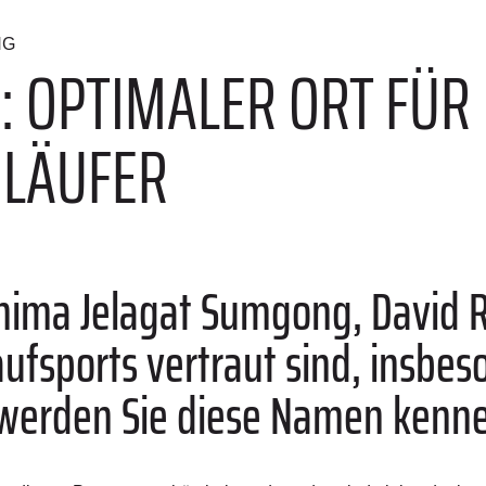
NG
A: OPTIMALER ORT FÜR
)LÄUFER
mima Jelagat Sumgong
, David 
aufsports vertraut sind, insbe
 werden Sie diese Namen kenn