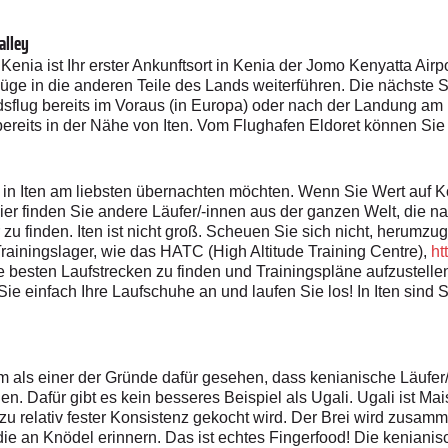
alley
Kenia ist Ihr erster Ankunftsort in Kenia der Jomo Kenyatta Airp
üge in die anderen Teile des Lands weiterführen. Die nächste Sta
dsflug bereits im Voraus (in Europa) oder nach der Landung am 
o bereits in der Nähe von Iten. Vom Flughafen Eldoret können Sie
 in Iten am liebsten übernachten möchten. Wenn Sie Wert auf Ko
er finden Sie andere Läufer/-innen aus der ganzen Welt, die nac
 zu finden. Iten ist nicht groß. Scheuen Sie sich nicht, herumzu
Trainingslager, wie das HATC (High Altitude Training Centre),
ht
e besten Laufstrecken zu finden und Trainingspläne aufzustelle
ie einfach Ihre Laufschuhe an und laufen Sie los! In Iten sind 
 als einer der Gründe dafür gesehen, dass kenianische Läufer/-
. Dafür gibt es kein besseres Beispiel als Ugali. Ugali ist Ma
u relativ fester Konsistenz gekocht wird. Der Brei wird zusamm
die an Knödel erinnern. Das ist echtes Fingerfood! Die kenianis