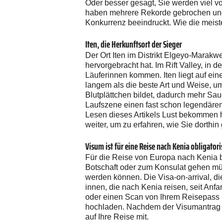
Oder besser gesagt, Sie werden viel v
haben mehrere Rekorde gebrochen und d
Konkurrenz beeindruckt. Wie die meis
Iten, die Herkunftsort der Sieger
Der Ort Iten im Distrikt Elgeyo-Marakwe
hervorgebracht hat. Im Rift Valley, in 
Läuferinnen kommen. Iten liegt auf ei
langem als die beste Art und Weise, u
Blutplättchen bildet, dadurch mehr Sau
Laufszene einen fast schon legendären 
Lesen dieses Artikels Lust bekommen h
weiter, um zu erfahren, wie Sie dorthi
Visum ist für eine Reise nach Kenia obligatori
Für die Reise von Europa nach Kenia b
Botschaft oder zum Konsulat gehen müs
werden können. Die Visa-on-arrival, die
innen, die nach Kenia reisen, seit Anf
oder einen Scan von Ihrem Reisepass u
hochladen. Nachdem der Visumantrag 
auf Ihre Reise mit.