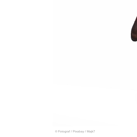
© Fotograf
/
Pixabay / Majk7