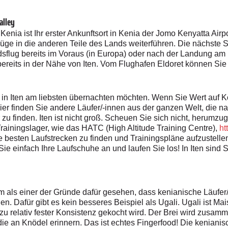
alley
Kenia ist Ihr erster Ankunftsort in Kenia der Jomo Kenyatta Airp
üge in die anderen Teile des Lands weiterführen. Die nächste Sta
dsflug bereits im Voraus (in Europa) oder nach der Landung am 
o bereits in der Nähe von Iten. Vom Flughafen Eldoret können Sie
 in Iten am liebsten übernachten möchten. Wenn Sie Wert auf Ko
er finden Sie andere Läufer/-innen aus der ganzen Welt, die nac
 zu finden. Iten ist nicht groß. Scheuen Sie sich nicht, herumzu
Trainingslager, wie das HATC (High Altitude Training Centre),
ht
e besten Laufstrecken zu finden und Trainingspläne aufzustelle
ie einfach Ihre Laufschuhe an und laufen Sie los! In Iten sind 
 als einer der Gründe dafür gesehen, dass kenianische Läufer/-
. Dafür gibt es kein besseres Beispiel als Ugali. Ugali ist Ma
u relativ fester Konsistenz gekocht wird. Der Brei wird zusamm
die an Knödel erinnern. Das ist echtes Fingerfood! Die kenianis