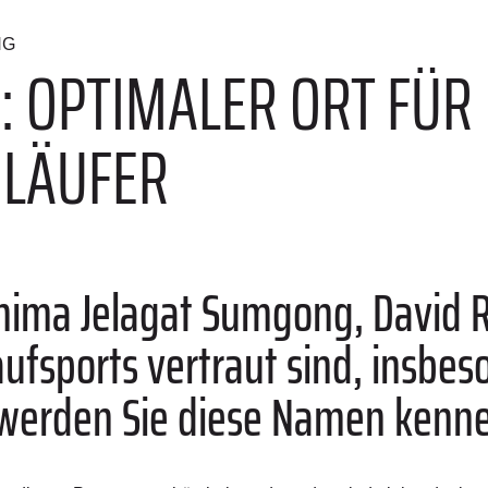
NG
A: OPTIMALER ORT FÜR
)LÄUFER
mima Jelagat Sumgong
, David 
aufsports vertraut sind, insbe
 werden Sie diese Namen kenn