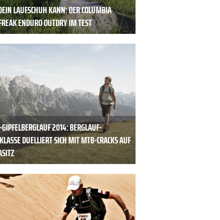
DEIN LAUFSCHUH KANN: DER COLUMBIA
FREAK ENDURO OUTDRY IM TEST
-GIPFELBERGLAUF 2014: BERGLAUF-
KLASSE DUELLIERT SICH MIT MTB-CRACKS AUF
ASITZ