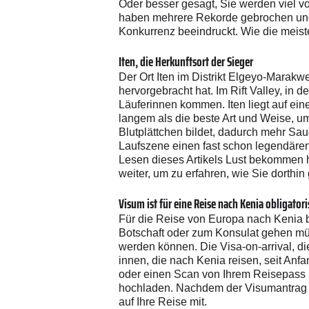
Oder besser gesagt, Sie werden viel v
haben mehrere Rekorde gebrochen und d
Konkurrenz beeindruckt. Wie die meis
Iten, die Herkunftsort der Sieger
Der Ort Iten im Distrikt Elgeyo-Marakwe
hervorgebracht hat. Im Rift Valley, in 
Läuferinnen kommen. Iten liegt auf ei
langem als die beste Art und Weise, u
Blutplättchen bildet, dadurch mehr Sau
Laufszene einen fast schon legendären 
Lesen dieses Artikels Lust bekommen h
weiter, um zu erfahren, wie Sie dorthi
Visum ist für eine Reise nach Kenia obligatori
Für die Reise von Europa nach Kenia b
Botschaft oder zum Konsulat gehen müs
werden können. Die Visa-on-arrival, die
innen, die nach Kenia reisen, seit Anf
oder einen Scan von Ihrem Reisepass u
hochladen. Nachdem der Visumantrag 
auf Ihre Reise mit.