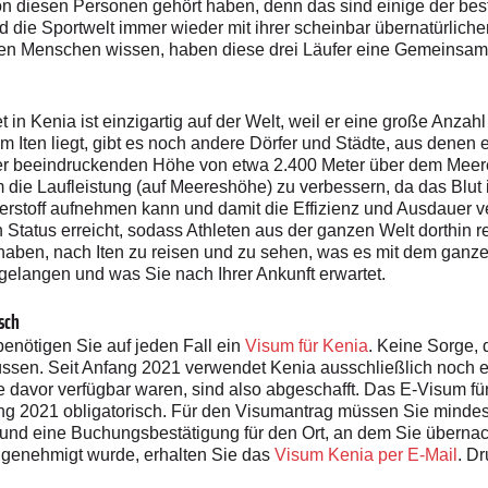
on diesen Personen gehört haben, denn das sind einige der bes
ie Sportwelt immer wieder mit ihrer scheinbar übernatürliche
ten Menschen wissen, haben diese drei Läufer eine Gemeinsamk
t in Kenia ist einzigartig auf der Welt, weil er eine große Anzah
dem Iten liegt, gibt es noch andere Dörfer und Städte, aus dene
ner beeindruckenden Höhe von etwa 2.400 Meter über dem Meeres
m die Laufleistung (auf Meereshöhe) zu verbessern, da das Blut
erstoff aufnehmen kann und damit die Effizienz und Ausdauer ver
Status erreicht, sodass Athleten aus der ganzen Welt dorthin r
aben, nach Iten zu reisen und zu sehen, was es mit dem ganzen
n gelangen und was Sie nach Ihrer Ankunft erwartet.
sch
enötigen Sie auf jeden Fall ein
Visum für Kenia
. Keine Sorge, 
sen. Seit Anfang 2021 verwendet Kenia ausschließlich noch ele
 davor verfügbar waren, sind also abgeschafft. Das E-Visum für 
ang 2021 obligatorisch. Für den Visumantrag müssen Sie mindeste
nd eine Buchungsbestätigung für den Ort, an dem Sie übernacht
genehmigt wurde, erhalten Sie das
Visum Kenia per E-Mail
. D