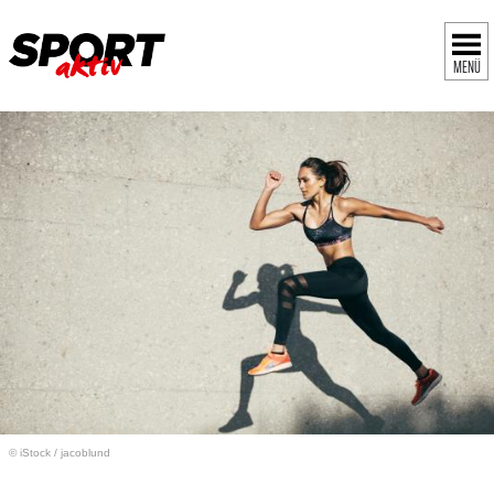
MENÜ
© iStock
/
jacoblund