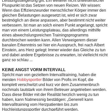
Leistungssteigerung gilt. Ein weiterer nicht unwesentlicher
Pluspunkt ist das Setzen von neuen Reizen. Wir wissen:
Wenn das Effizienzwunder menschlicher Körper immer den
gleichen Belastungen ausgesetzt ist, wird er sich zwar
bestmöglich an diese anpassen, aber bestimmt nicht weiter
verbessern. Ist man an solch einem Punkt angelangt, spricht
man von einem Leistungsplateau, das allerdings mithilfe
eines abwechslungsreichen Trainingsprogramms
durchbrochen werden kann. Allen Verweigerern dieser
banalen Erkenntnis sei hier ein Ausspruch, frei nach Albert
Einstein, ans Herz gelegt: Immer wieder das Gleiche zu tun
und dabei andere Ergebnisse zu erwarten, ist vielleicht nicht
ganz so schlau ...
KEINE ANGST VORM INTERVALL
Spricht man von gezieltem Intervall­training, haben die
meisten
Hobbysportler
Bilder von Profis im Kopf, die
komplett verschwitzt und kurz vor dem Zusammenbruch
nochmals lautstark von ihrem Betreuer angetrieben werden.
Dass diese Bilder mit der Realität herzlich wenig zu tun
haben, kann Natmessnig bestätigen: „Generell kann
Intervalltraining vom Herzpatienten bis zum
Hochleistungssportler durchgeführt werden.