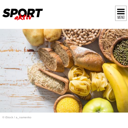
MENÜ
© iStock
/
a_namenko