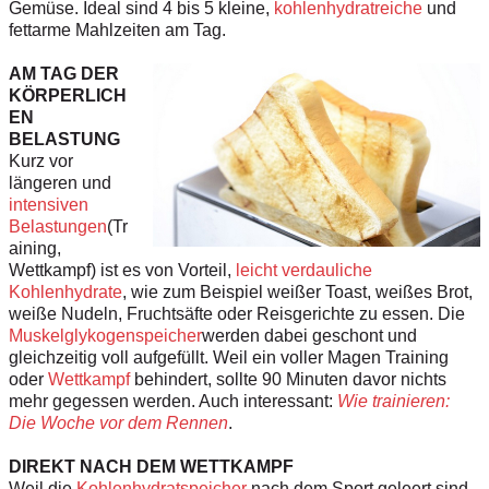
Gemüse. Ideal sind 4 bis 5 kleine,
kohlenhydratreiche
und
fettarme Mahlzeiten am Tag.
AM TAG DER
KÖRPERLICH
EN
BELASTUNG
Kurz vor
längeren und
intensiven
Belastungen
(Tr
aining,
Wettkampf) ist es von Vorteil,
leicht verdauliche
Kohlenhydrate
, wie zum Beispiel weißer Toast, weißes Brot,
weiße Nudeln, Fruchtsäfte oder Reisgerichte zu essen. Die
Muskelglykogenspeicher
werden dabei geschont und
gleichzeitig voll aufgefüllt. Weil ein voller Magen Training
oder
Wettkampf
behindert, sollte 90 Minuten davor nichts
mehr gegessen werden. Auch interessant:
Wie trainieren:
Die Woche vor dem Rennen
.
DIREKT NACH DEM WETTKAMPF
Weil die
Kohlenhydratspeicher
nach dem Sport geleert sind,