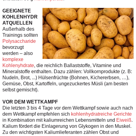
GEEIGNETE
KOHLENHYDR
ATQUELLEN
Außerhalb des
Trainings sollten
Polysaccharide
bevorzugt
werden – also
komplexe
Kohlenyhdrate
, die reichlich Ballaststoffe, Vitamine und
Mineralstoffe enthalten. Dazu zählen: Vollkornprodukte (z. B:
Nudeln, Brot, ...) Hülsenfrüchte (Bohnen, Kichererbsen, …),
Gemüse, Obst, Kartoffeln, ungezuckertes Müsli (am besten
selbst gemischt).
VOR DEM WETTKAMPF
Die letzten 3 bis 4 Tage vor dem Wettkampf sowie auch nach
dem Wettkampf empfehlen sich
kohlenhydratreiche Gerichte
in Kombination mit kaliumreichen Lebensmitteln und
Eiweiß
.
Kalium fördert die Einlagerung von Glykogen in den Muskel.
Zu den wichtigsten Kaliumlieferanten zählen Obst und