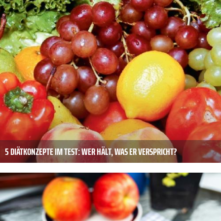
5 DIÄTKONZEPTE IM TEST: WER HÄLT, WAS ER VERSPRICHT?