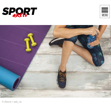
MENÜ
© iStock
/
seb_ra