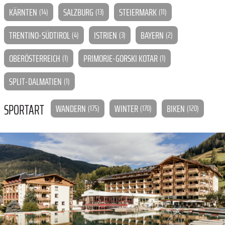
KÄRNTEN
SALZBURG
STEIERMARK
(14)
(13)
(11)
TRENTINO-SÜDTIROL
ISTRIEN
BAYERN
(4)
(3)
(2)
OBERÖSTERREICH
PRIMORJE-GORSKI KOTAR
(1)
(1)
SPLIT-DALMATIEN
(1)
SPORTART
WANDERN
WINTER
BIKEN
(175)
(170)
(120)