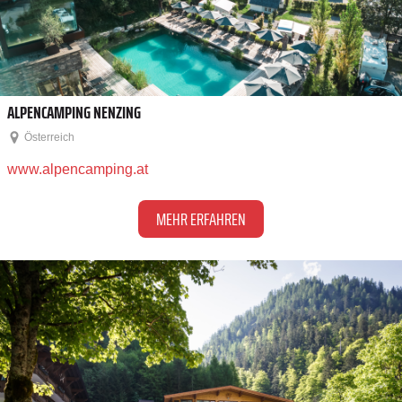
ALPENCAMPING NENZING
Österreich
www.alpencamping.at
MEHR ERFAHREN