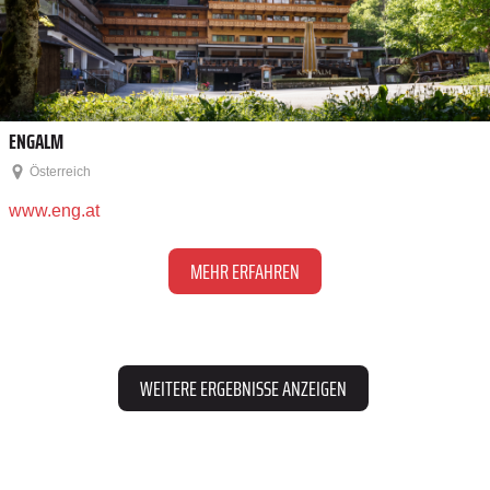
ENGALM
Österreich
www.eng.at
MEHR ERFAHREN
WEITERE ERGEBNISSE ANZEIGEN