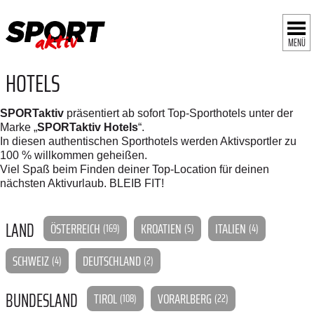
MENÜ
HOTELS
SPORTaktiv
präsentiert ab sofort Top-Sporthotels unter der
Marke „
SPORTaktiv Hotels
“.
In diesen authentischen Sporthotels werden Aktivsportler zu
100 % willkommen geheißen.
Viel Spaß beim Finden deiner Top-Location für deinen
nächsten Aktivurlaub. BLEIB FIT!
LAND
ÖSTERREICH
KROATIEN
ITALIEN
(169)
(5)
(4)
SCHWEIZ
DEUTSCHLAND
(4)
(2)
BUNDESLAND
TIROL
VORARLBERG
(108)
(22)