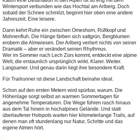
Kaum eine Destination in den Alpen ist so eng mit dem
Wintersport verbunden wie das Hochtal am Arlberg. Doch
sobald der Schnee schmilzt, beginnt hier oben eine andere
Jahreszeit. Eine leisere.
Dann kehrt Ruhe ein zwischen Omeshorn, Rüfikopf und
Mohnenfluh. Die Hänge färben sich sattgrün, Bergblumen
erobern die Almwiesen. Der Arlberg verliert nichts von seiner
Dramatik – aber er verändert seinen Rhythmus.
Wer im Sommer nach Lech Zürs kommt, entdeckt eine alpine
Welt, die erstaunlich ursprünglich wirkt. Klarer. Weiter.
Langsamer. Und genau darin liegt ihre besondere Kraft.
Für Trailrunner ist diese Landschaft beinahe ideal.
Schon auf den ersten Metern wird spürbar, warum. Die
Höhenlage sorgt selbst an warmen Sommertagen für
angenehme Temperaturen. Die Wege führen rasch hinaus
aus dem Tal hinein in hochalpines Gelände. Und statt
überlaufener Hotspots warten hier kilometerlange Trails, auf
denen man oft stundenlang nur Natur, Schritte und das
eigene Atmen hört.