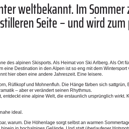
nter weltbekannt. Im Sommer z
 stilleren Seite – und wird zum
e des alpinen Skisports. Als Heimat von Ski Arlberg. Als Ort fü
m eine Destination in den Alpen ist so eng mit dem Wintersport
nt hier oben eine andere Jahreszeit. Eine leisere.
n, Rüfikopf und Mohnenfluh. Die Hänge färben sich sattgrün,
 Dramatik – aber er verändert seinen Rhythmus.
ntdeckt eine alpine Welt, die erstaunlich ursprünglich wirkt. 
inahe ideal.
rbar, warum. Die Höhenlage sorgt selbst an warmen Sommerta
inein in hochalpines Gelände. Und statt überlaufener Hotspots 