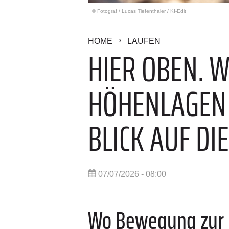
© Fotograf
/
Lucas Tiefenthaler / KI-Edit
HOME
LAUFEN
HIER OBEN. W
HÖHENLAGEN 
BLICK AUF DI
07/07/2026 - 08:00
Wo Bewegung zur F