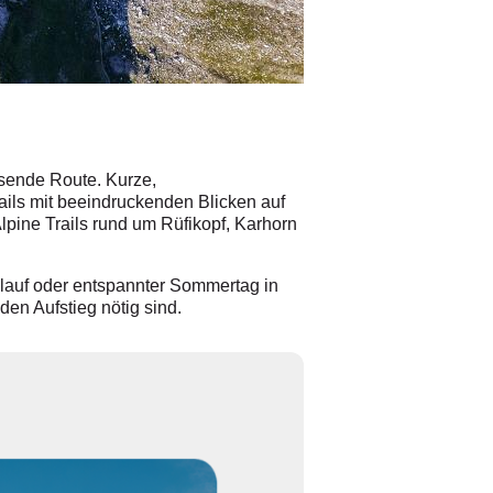
© Fotograf
/
Daniel Zangerl / Jakob 
ssende Route. Kurze,
ails mit beeindruckenden Blicken auf
lpine Trails rund um Rüfikopf, Karhorn
gslauf oder entspannter Sommertag in
en Aufstieg nötig sind.