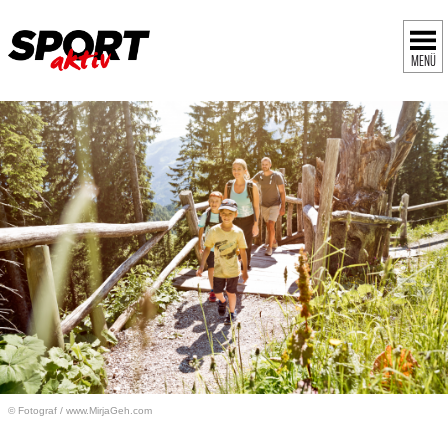
MENÜ
© Fotograf
/
www.MirjaGeh.com