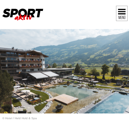
MENÜ
© Hotel
/
Held Hold & Spa