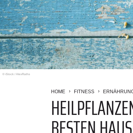
© iStock
/
AlexRaths
HOME
FITNESS
ERNÄHRUN
HEILPFLANZE
BESTEN HAUS