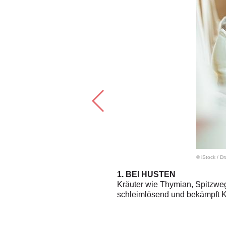
© iStock
/
Dr
1. BEI HUSTEN
oll bei vielen Erkältungsarten
Kräuter wie Thymian, Spitzwe
schleimlösend und bekämpft 