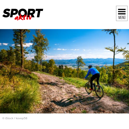
MENÜ
© iStock
/
kovop58