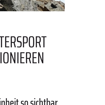
TERSPORT U
ONIEREN K
nheit so sichtbar