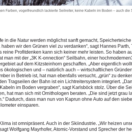
gen Farben, vogelfreundlich lackierte Seilreiter, keine Kabeln im Boden – auch 
fe in die Natur werden möglichst sanft gemacht, Speicherteiche
a haben wir den Grünen viel zu verdanken“, sagt Hannes Parth, T
s reine Profitdenken kann sich keiner mehr leisten. So haben 
hat man mit der „3K K-onnection“ Seilbahn, einer hochmodern
ebiet auf dem Kitzsteinhorn geschaffen. „Aber eigentlich wollte
us ökologischen und – natürlich auch – wirtschaftlichen Gründe
er in Betrieb ist, hat man ebenfalls versucht, „grün“ zu denken
den Tragseilen der Bahn ist ein Lichtreitersystem integriert. „D
abeln im Boden vergraben“, sagt Karlsböck stolz. Über die Seilr
at man sich mit Ornithologen beraten. „Die sind jetzt grau la
 Dadurch, dass man nun von Kaprun ohne Auto auf den sieben 
ilometer einsparen.
lima ist omnipräsent. Auch in der Skiindustrie. „Wir heizen u
, sagt Wolfgang Mayrhofer, Atomic-Vorstand und Sprecher der he