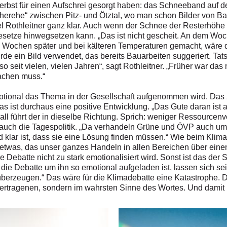
Herbst für einen Aufschrei gesorgt haben: das Schneeband auf 
herehe“ zwischen Pitz- und Ötztal, wo man schon Bilder von B
l Rothleitner ganz klar. Auch wenn der Schnee der Resterhöhe
gesetze hinwegsetzen kann. „Das ist nicht gescheit. An dem W
 Wochen später und bei kälteren Temperaturen gemacht, wäre d
rde ein Bild verwendet, das bereits Bauarbeiten suggeriert. Ta
 seit vielen, vielen Jahren“, sagt Rothleitner. „Früher war das 
achen muss.“
tional das Thema in der Gesellschaft aufgenommen wird. Das ze
as ist durchaus eine positive Entwicklung. „Das Gute daran ist 
l führt der in dieselbe Richtung. Sprich: weniger Ressourcenve
er auch die Tagespolitik. „Da verhandeln Grüne und ÖVP auch u
d klar ist, dass sie eine Lösung finden müssen.“ Wie beim Klim
so etwas, das unser ganzes Handeln in allen Bereichen über eine
ebatte nicht zu stark emotionalisiert wird. Sonst ist das der S
die Debatte um ihn so emotional aufgeladen ist, lassen sich 
berzeugen.“ Das wäre für die Klimadebatte eine Katastrophe. D
übertragenen, sondern im wahrsten Sinne des Wortes. Und damit