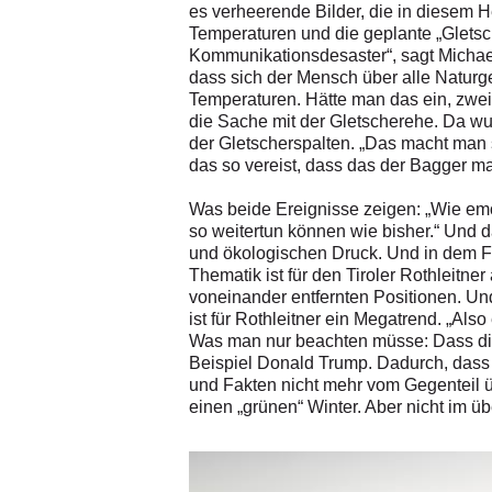
es verheerende Bilder, die in diesem 
Temperaturen und die geplante „Gletsc
Kommunikationsdesaster“, sagt Michae
dass sich der Mensch über alle Natur
Temperaturen. Hätte man das ein, zwei
die Sache mit der Gletscherehe. Da wu
der Gletscherspalten. „Das macht man so
das so vereist, dass das der Bagger m
Was beide Ereignisse zeigen: „Wie emo
so weitertun können wie bisher.“ Und d
und ökologischen Druck. Und in dem Fal
Thematik ist für den Tiroler Rothleitn
voneinander entfernten Positionen. Un
ist für Rothleitner ein Megatrend. „Al
Was man nur beachten müsse: Dass die D
Beispiel Donald Trump. Dadurch, dass 
und Fakten nicht mehr vom Gegenteil ü
einen „grünen“ Winter. Aber nicht im 