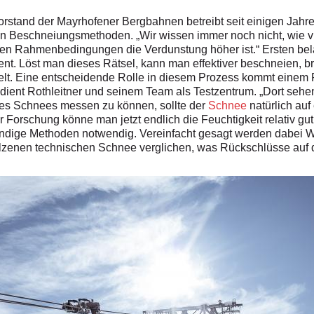
 Vorstand der Mayrhofener Bergbahnen betreibt seit einigen Jah
eren Beschneiungsmethoden. „Wir wissen immer noch nicht, wie v
en Rahmenbedingungen die Verdunstung höher ist.“ Ersten bel
nt. Löst man dieses Rätsel, kann man effektiver beschneien, 
lt. Eine entscheidende Rolle in diesem Prozess kommt einem F
dient Rothleitner und seinem Team als Testzentrum. „Dort sehen 
 des Schnees messen zu können, sollte der
Schnee
natürlich auf
 Forschung könne man jetzt endlich die Feuchtigkeit relativ g
ndige Methoden notwendig. Vereinfacht gesagt werden dabei W
zenen technischen Schnee verglichen, was Rückschlüsse auf d