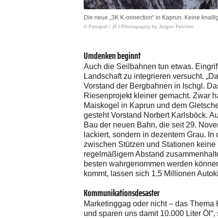
Die neue „3K K-onnection“ in Kaprun. Keine knalli
© Fotograf
/
JFJ Photography by Jürgen Feichter
Umdenken beginnt
Auch die Seilbahnen tun etwas. Eingrif
Landschaft zu integrieren versucht. „D
Vorstand der Bergbahnen in Ischgl. Da
Riesenprojekt kleiner gemacht. Zwar 
Maiskogel in Kaprun und dem Gletscherg
gesteht Vorstand Norbert Karlsböck. A
Bau der neuen Bahn, die seit 29. Novemb
lackiert, sondern in dezentem Grau. In 
zwischen Stützen und Stationen keine K
regelmäßigem Abstand zusammenhalten, h
besten wahrgenommen werden können.“
kommt, lassen sich 1,5 Millionen Autok
Kommunikationsdesaster
Marketinggag oder nicht – das Thema K
und sparen uns damit 10.000 Liter Öl“