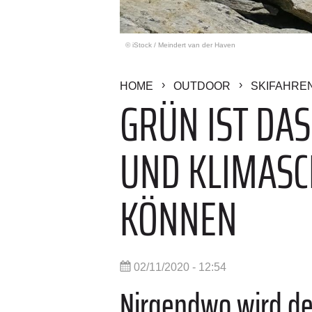
© iStock
/
Meindert van der Haven
HOME
OUTDOOR
SKIFAHRE
GRÜN IST DAS
ND KLIMASCH
ÖNNEN
02/11/2020 - 12:54
Nirgendwo wird der