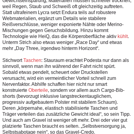
Gewichtseinsparung, Materialien müssen schneller trocknen,
weil Regen, Staub und Schweiß oft gleichzeitig auftreten.
Statt ultrafeinem Lycra setzt Endura teils auf robustere
Webmaterialien, ergänzt um Details wie stabilere
Reißverschlüsse, weniger exponierte Nähte oder Merino-
Mischungen gegen Geruchsbildung. Hinzu kommt
Technologie wie HeiQ, das die Körperoberfläche aktiv
kühlt
.
Unterm Strich also etwas weniger „Race Day“ und etwas
mehr „Day Three, irgendwo hinterm Horizont“.
Stichwort
Taschen
: Stauraum erachtet Podesta nur dann als
sinnvoll, wenn man ihn während der Fahrt nicht spürt.
Sobald etwas pendelt, scheuert oder Druckstellen
verursacht, wird ein vermeintlicher Vorteil schnell zum
Nervenfaktor. Abhilfe schaffen hier nicht nur smart
konstruierte
Oberteile
, sondern vor allem auch Cargo-Bib­
shorts (bevorzugt inklusive langstreckentauglichem,
progressiv aufgebautem Polster mit stabilem Schaum).
Deren „körpernahe, elastisch stabilisierte Taschen und
Träger verteilen das zusätzliche Gewicht ideal“, so sein Tipp.
Und auch am Gravel ist weniger oft mehr. Drei oder vier gut
platzierte Taschen braucht es selten. „Selbstversorgung ja,
Selbstsabotage nein“, so das Gravel-Credo.