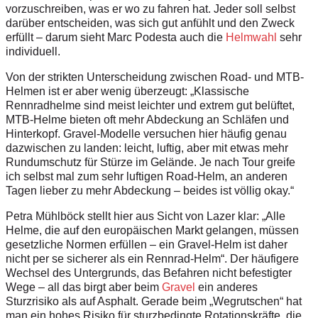
vorzuschreiben, was er wo zu fahren hat. Jeder soll selbst
darüber entscheiden, was sich gut anfühlt und den Zweck
erfüllt – darum sieht Marc Podesta auch die
Helmwahl
sehr
individuell.
Von der strikten Unterscheidung zwischen Road- und MTB-
Helmen ist er aber wenig überzeugt: „Klassische
Rennradhelme sind meist leichter und extrem gut belüftet,
MTB-Helme bieten oft mehr Abdeckung an Schläfen und
Hinterkopf. Gravel-Modelle versuchen hier häufig genau
dazwischen zu landen: leicht, luftig, aber mit etwas mehr
Rundumschutz für Stürze im Gelände. Je nach Tour greife
ich selbst mal zum sehr luftigen Road-Helm, an anderen
Tagen lieber zu mehr Abdeckung – beides ist völlig okay.“
Petra Mühlböck stellt hier aus Sicht von Lazer klar: „Alle
Helme, die auf den europäischen Markt gelangen, müssen
gesetzliche Normen erfüllen – ein Gravel-Helm ist daher
nicht per se sicherer als ein Rennrad-Helm“. Der häufigere
Wechsel des Untergrunds, das Befahren nicht befestigter
Wege – all das birgt aber beim
Gravel
ein anderes
Sturzrisiko als auf Asphalt. Gerade beim „Wegrutschen“ hat
man ein hohes Risiko für sturzbedingte Rotationskräfte, die