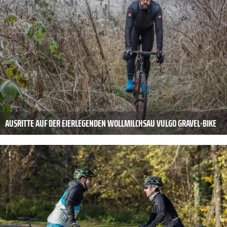
AUSRITTE AUF DER EIERLEGENDEN WOLLMILCHSAU VULGO GRAVEL-BIKE