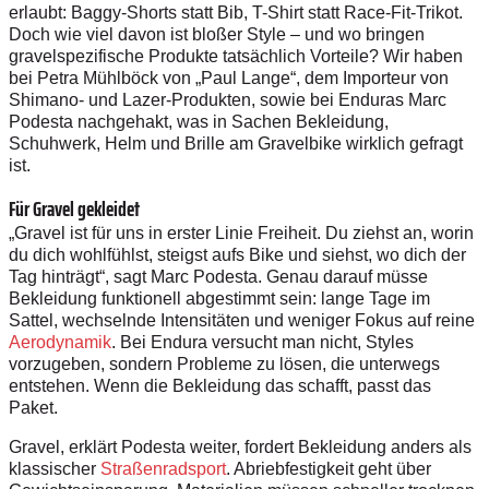
erlaubt: Baggy-Shorts statt Bib, T-Shirt statt Race-Fit-Trikot.
Doch wie viel davon ist bloßer Style – und wo bringen
gravelspezifische Produkte tatsächlich Vorteile? Wir haben
bei Petra Mühlböck von „Paul Lange“, dem Importeur von
Shimano- und Lazer-Produkten, sowie bei Enduras Marc
Podesta nachgehakt, was in Sachen Bekleidung,
Schuhwerk, Helm und Brille am Gravelbike wirklich gefragt
ist.
Für Gravel gekleidet
„Gravel ist für uns in erster Linie Freiheit. Du ziehst an, worin
du dich wohlfühlst, steigst aufs Bike und siehst, wo dich der
Tag hinträgt“, sagt Marc Podesta. Genau darauf müsse
Bekleidung funktionell abgestimmt sein: lange Tage im
Sattel, wechselnde Intensitäten und weniger Fokus auf reine
Aerodynamik
. Bei Endura versucht man nicht, Styles
vorzugeben, sondern Probleme zu lösen, die unterwegs
entstehen. Wenn die Bekleidung das schafft, passt das
Paket.
Gravel, erklärt Podesta weiter, fordert Bekleidung anders als
klassischer
Straßenradsport
. Abriebfestigkeit geht über