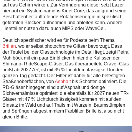
auf das Gehirn wirken. Zur Verringerung dieser setzt Lazer
hier auf ein System namens KinetiCore, das aufgrund seiner
Beschaffenheit auftretende Rotationsenergie in spezifisch
geformten Blöcken aufnehmen und ableiten kann. Andere
Hersteller nutzen dazu auch MIPS oder WaveCel.
Deutlich spezifischer wird es für Podesta beim Thema
Brillen
, wo er selbst photochrome Gläser bevorzugt. Dass
der Teufel bei der Glastechnologie im Detail liegt, zeigt Petra
Mühlböck mit ein paar Einblicken hinter die Kulissen der
Shimano- RideScape-Gläser: Das überarbeitete Gravel-Glas
heißt ab 2027 AR, ist mit 35 % Lichtdurchlässigkeit für den
ganzen Tag gedacht. Der Filter ist dabei für alle befestigten
Straßenoberflächen, von
Asphalt
bis Schotter, optimiert. Die
RD-Gläser hingegen sind auf Asphalt und dortige
Sichtverhältnisse optimiert, die ebenfalls für 2027 neuen TR-
Gläser mit 47 % Lichtdurchlässigkeit kommen mit auf den
Einsatz im Wald und auf Trails mit Wurzeln, Baumstümpfen
und Sprüngen abgestimmtem Farbfilter. Brille ist also nicht
gleich Brille.