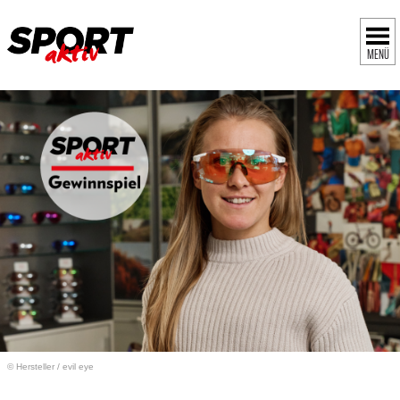
MENÜ
© Hersteller
/
evil eye