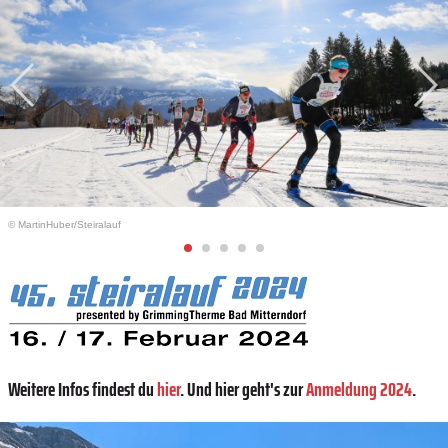
© MartinHuber/Steiralauf
Weitere Infos findest du
hier
. Und hier geht's zur
Anmeldung 2024
.