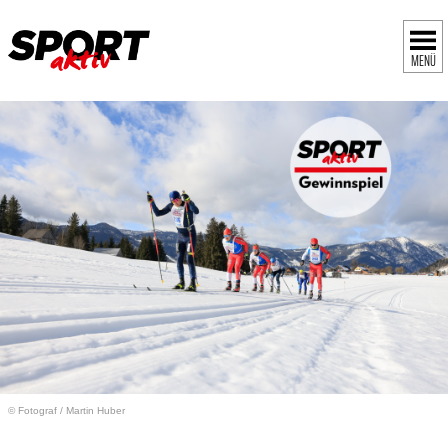
MENÜ
© Fotograf
/
Martin Huber