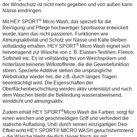
der Windschutz ist nicht mehr gegeben und von außen kann
Nässe eindringen.
®
Mit HEY SPORT
Micro Wash, das speziell für die
Reinigung und Pflege hochwertiger Sportswear entwickelt
wurde, kann das nicht passieren. Funktionen wie
Atmungsaktivität und Schutz vor Nässe und Kälte bleiben
®
vollständig erhalten. HEY SPORT
Micro Wash eignet sich
hervorragend zur Wäsche von z. B. Elastan-Textilien, Fleece,
Softshell etc. Es ist vollständig frei von Weichspülern und
hinterlässt keinerlei Wirkstoffreste, die die Gewebefunktion
stören. Spezielle Additive stellen die ursprüngliche
Webstruktur wieder her, die z.B. durch langes Tragen
beeinträchtigt wird. Die Eigenschaften der
Oberflächenbeschichtung werden aktiv unterstützt und nach
dem Waschen bleibt die Bekleidung wasserabweisend,
winddicht und atmungsaktiv.
®
Zudem erhält HEY SPORT
Micro Wash die Farben, sorgt für
einen weichen und geschmeidigen Griff und verhindert die
statische Aufladung. Und: durch seinen einzigartigen Deo-
Effekt wirkt HEY SPORT
®
MICRO WASH geruchshemmend
– die Wäsche bleibt deutlich länger frisch als mit