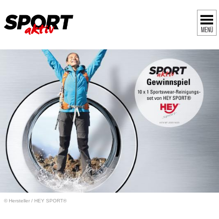
MENÜ
© Hersteller
/
HEY SPORT®