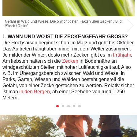
Gefahr in Wald und Wiese: Die 5 wichtigsten Fakten über Zecken / Bild:
iStock / Risto0
1. WANN UND WO IST DIE ZECKENGEFAHR GROSS?
Die Hochsaison beginnt schon im März und geht bis Oktober.
Das Auftreten hängt aber immer mit dem Wetter zusammen.
Je milder der Winter, desto mehr Zecken gibt es im
Frühjahr
.
Am liebsten halten sich die
Zecken
in Bodennähe an
windgeschützten Stellen mit hoher Luftfeuchtigkeit auf. Also
z. B. im Über­gangsbereich zwischen Wald und Wiese. In
Parks, Gärten, Wiesen und Wäldern besteht generell die
Gefahr, von einer Zecke gestochen zu werden. Relativ sicher
ist man
in den Bergen
, ab einer Seehöhe von rund 1.250
Metern.