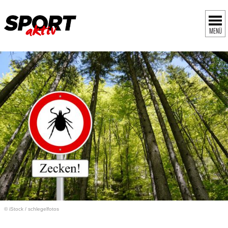
MENÜ
© iStock
/
schlegelfotos