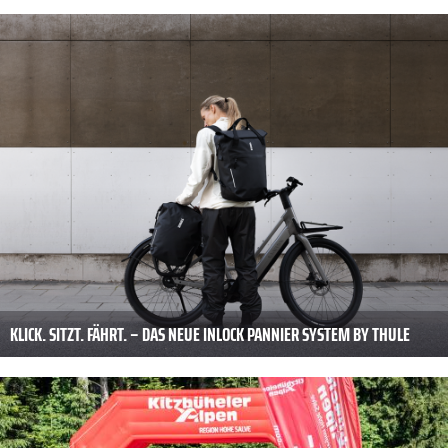
KLICK. SITZT. FÄHRT. – DAS NEUE INLOCK PANNIER SYSTEM BY THULE