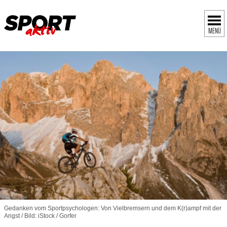
MENÜ
Gedanken vom Sportpsychologen: Von Vielbremsern und dem K(r)ampf mit der
Angst / Bild: iStock / Gorfer