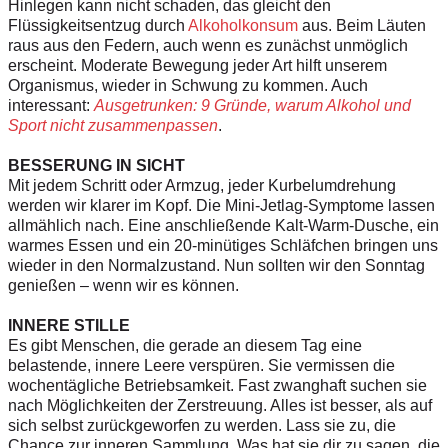
Hinlegen kann nicht schaden, das gleicht den
Flüssigkeitsentzug durch
Alkoholkonsum
aus. Beim Läuten
raus aus den Federn, auch wenn es zunächst unmöglich
erscheint. Moderate Bewegung jeder Art hilft unserem
Organismus, wieder in Schwung zu kommen. Auch
interessant:
Ausgetrunken: 9 Gründe, warum Alkohol und
Sport nicht zusammenpassen
.
BESSERUNG IN SICHT
Mit jedem Schritt oder
Armzug, jeder Kurbelumdrehung
werden wir klarer im Kopf. Die Mini-Jetlag-
Symptome lassen
allmählich nach. Eine anschließende Kalt-Warm-Dusche, ein
warmes Essen und ein 20-minütiges Schläfchen bringen uns
wieder in den Normalzustand.
Nun sollten wir den Sonntag
genießen – wenn wir es können.
INNERE STILLE
Es gibt Menschen, die gerade an diesem Tag eine
belastende, innere Leere verspüren.
Sie vermissen die
wochentägliche Betriebsamkeit. Fast zwanghaft suchen
sie
nach Möglichkeiten der Zerstreuung. Alles ist besser, als auf
sich selbst
zurückgeworfen zu werden. Lass sie zu, die
Chance zur inneren Sammlung. Was
hat sie dir zu sagen, die