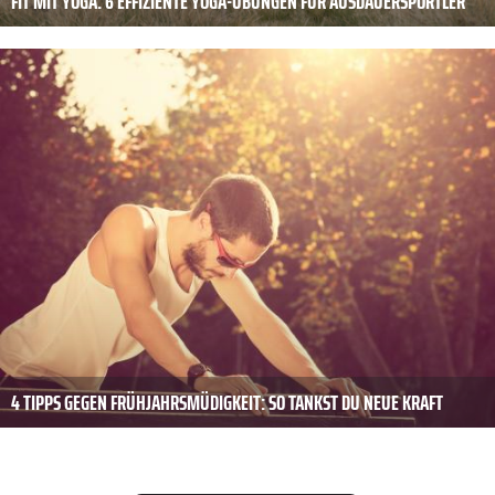
FIT MIT YOGA: 6 EFFIZIENTE YOGA-ÜBUNGEN FÜR AUSDAUERSPORTLER
4 TIPPS GEGEN FRÜHJAHRSMÜDIGKEIT: SO TANKST DU NEUE KRAFT