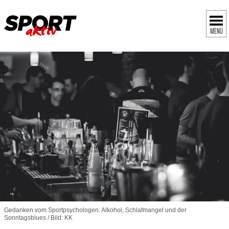
MENÜ
Gedanken vom Sportpsychologen: Alkohol, Schlafmangel und der
Sonntagsblues / Bild: KK