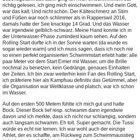
richtig gelesen, ich ging mich einschwimmen. Und mein Gott,
war das kalt. Und nicht schön. Der Kälteschmerz an Stirn
und Füßen war noch schlimmer als in Rapperswil 2016,
damals hatte der See knackige 14 Grad. Und das Wasser
war irgendwie gelblich-schwarz. Meine Hand konnte ich in
der Unterwasser-Phase zumindest kaum sehen. Auf den
Rolling Start durfte ich in der Sonne warten (da wurde es
sogar wieder warm) und ich muss sagen, dass ich noch nie
so einen perfekt organisierten Schwimmstart erlebt hatte: alle
paar Meter vor dem Start Eimer mit Wasser, um die Brille
nochmal zu benetzen, kein Gedränge, genaues Einhalten
der Zeiten. Ich bin zwar weiterhin kein Fan des Rolling Start,
ich präferiere hier als Kampfsau definitiv das Getümmel, aber
die Organisation war Weltklasse und platsch, war ich schon
im Wasser.
Auf den ersten 500 Metern fühlte ich mich gut und hatte
Bock. Dieser Bock lief resp. schwamm dann irgendwie
davon und ich merkte, dass ich nicht nur schlampig, sondern
auch langsam schwamm. Eh toll. Super gemacht. Die Tussi
würde es echt nie lernen. Ich war wohl auch der einzige
Athlet, der es schaffte, am Rückweg zum Schwimmausstieg