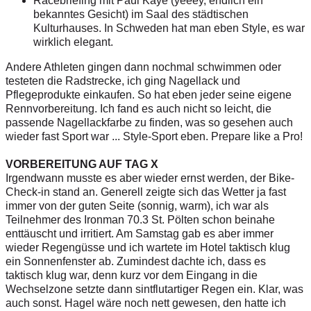
Racebriefing mit Paul Kaye (yeeey, endlich ein
bekanntes Gesicht) im Saal des städtischen
Kulturhauses. In Schweden hat man eben Style, es war
wirklich elegant.
Andere Athleten gingen dann nochmal schwimmen oder
testeten die Radstrecke, ich ging Nagellack und
Pflegeprodukte einkaufen. So hat eben jeder seine eigene
Rennvorbereitung. Ich fand es auch nicht so leicht, die
passende Nagellackfarbe zu finden, was so gesehen auch
wieder fast Sport war ... Style-Sport eben. Prepare like a Pro!
VORBEREITUNG AUF TAG X
Irgendwann musste es aber wieder ernst werden, der Bike-
Check-in stand an. Generell zeigte sich das Wetter ja fast
immer von der guten Seite (sonnig, warm), ich war als
Teilnehmer des Ironman 70.3 St. Pölten schon beinahe
enttäuscht und irritiert. Am Samstag gab es aber immer
wieder Regengüsse und ich wartete im Hotel taktisch klug
ein Sonnenfenster ab. Zumindest dachte ich, dass es
taktisch klug war, denn kurz vor dem Eingang in die
Wechselzone setzte dann sintflutartiger Regen ein. Klar, was
auch sonst. Hagel wäre noch nett gewesen, den hatte ich