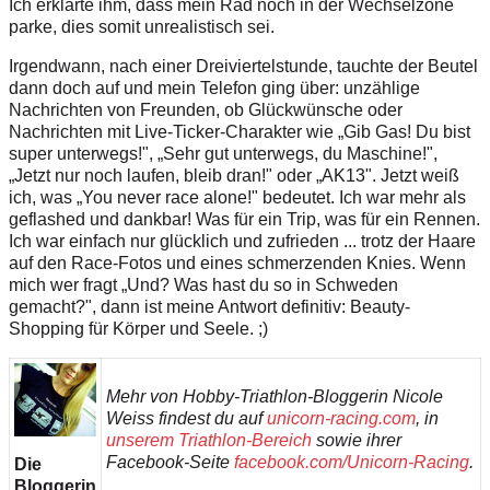
Ich erklärte ihm, dass mein Rad noch in der Wechselzone
parke, dies somit unrealistisch sei.
Irgendwann, nach einer Dreiviertelstunde, tauchte der Beutel
dann doch auf und mein Telefon ging über: unzählige
Nachrichten von Freunden, ob Glückwünsche oder
Nachrichten mit Live-Ticker-Charakter wie „Gib Gas! Du bist
super unterwegs!", „Sehr gut unterwegs, du Maschine!",
„Jetzt nur noch laufen, bleib dran!" oder „AK13". Jetzt weiß
ich, was „You never race alone!" bedeutet. Ich war mehr als
geflashed und dankbar! Was für ein Trip, was für ein Rennen.
Ich war einfach nur glücklich und zufrieden ... trotz der Haare
auf den Race-Fotos und eines schmerzenden Knies. Wenn
mich wer fragt „Und? Was hast du so in Schweden
gemacht?", dann ist meine Antwort definitiv: Beauty-
Shopping für Körper und Seele. ;)
Mehr von Hobby-Triathlon-Bloggerin Nicole
Weiss findest du auf
unicorn-racing.com
, in
unserem Triathlon-Bereich
sowie ihrer
Facebook-Seite
facebook.com/Unicorn-Racing
.
Die
Bloggerin