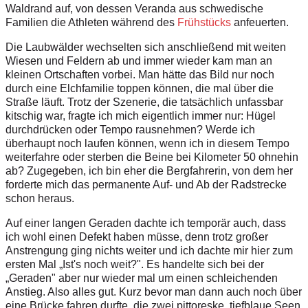
Waldrand auf, von dessen Veranda aus schwedische
Familien die Athleten während des
Frühstücks
anfeuerten.
Die Laubwälder wechselten sich anschließend mit weiten
Wiesen und Feldern ab und immer wieder kam man an
kleinen Ortschaften vorbei. Man hätte das Bild nur noch
durch eine Elchfamilie toppen können, die mal über die
Straße läuft. Trotz der Szenerie, die tatsächlich unfassbar
kitschig war, fragte ich mich eigentlich immer nur: Hügel
durchdrücken oder Tempo rausnehmen? Werde ich
überhaupt noch laufen können, wenn ich in diesem Tempo
weiterfahre oder sterben die Beine bei Kilometer 50 ohnehin
ab? Zugegeben, ich bin eher die Bergfahrerin, von dem her
forderte mich das permanente Auf- und Ab der Radstrecke
schon heraus.
Auf einer langen Geraden dachte ich temporär auch, dass
ich wohl einen Defekt haben müsse, denn trotz großer
Anstrengung ging nichts weiter und ich dachte mir hier zum
ersten Mal „Ist's noch weit?". Es handelte sich bei der
„Geraden" aber nur wieder mal um einen schleichenden
Anstieg. Also alles gut. Kurz bevor man dann auch noch über
eine Brücke fahren durfte, die zwei pittoreske, tiefblaue Seen