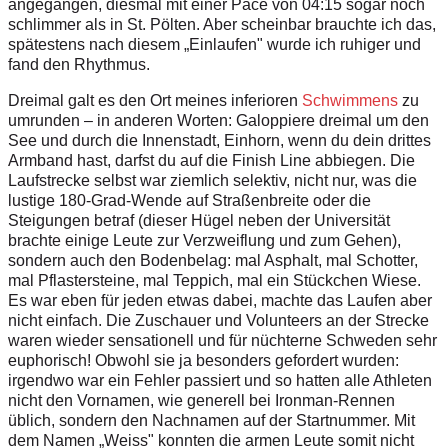
angegangen, diesmal mit einer Pace von 04:15 sogar noch
schlimmer als in St. Pölten. Aber scheinbar brauchte ich das,
spätestens nach diesem „Einlaufen" wurde ich ruhiger und
fand den Rhythmus.
Dreimal galt es den Ort meines inferioren
Schwimmens
zu
umrunden – in anderen Worten: Galoppiere dreimal um den
See und durch die Innenstadt, Einhorn, wenn du dein drittes
Armband hast, darfst du auf die Finish Line abbiegen. Die
Laufstrecke selbst war ziemlich selektiv, nicht nur, was die
lustige 180-Grad-Wende auf Straßenbreite oder die
Steigungen betraf (dieser Hügel neben der Universität
brachte einige Leute zur Verzweiflung und zum Gehen),
sondern auch den Bodenbelag: mal Asphalt, mal Schotter,
mal Pflastersteine, mal Teppich, mal ein Stückchen Wiese.
Es war eben für jeden etwas dabei, machte das Laufen aber
nicht einfach. Die Zuschauer und Volunteers an der Strecke
waren wieder sensationell und für nüchterne Schweden sehr
euphorisch! Obwohl sie ja besonders gefordert wurden:
irgendwo war ein Fehler passiert und so hatten alle Athleten
nicht den Vornamen, wie generell bei Ironman-Rennen
üblich, sondern den Nachnamen auf der Startnummer. Mit
dem Namen „Weiss" konnten die armen Leute somit nicht