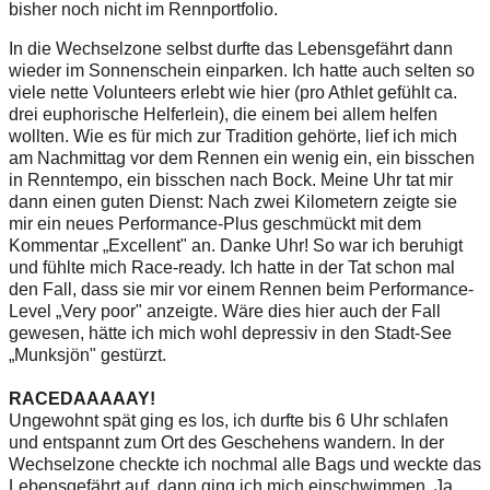
bisher noch nicht im Rennportfolio.
In die Wechselzone selbst durfte das Lebensgefährt dann
wieder im Sonnenschein einparken. Ich hatte auch selten so
viele nette Volunteers erlebt wie hier (pro Athlet gefühlt ca.
drei euphorische Helferlein), die einem bei allem helfen
wollten. Wie es für mich zur Tradition gehörte, lief ich mich
am Nachmittag vor dem Rennen ein wenig ein, ein bisschen
in Renntempo, ein bisschen nach Bock. Meine Uhr tat mir
dann einen guten Dienst: Nach zwei Kilometern zeigte sie
mir ein neues Performance-Plus geschmückt mit dem
Kommentar „Excellent" an. Danke Uhr! So war ich beruhigt
und fühlte mich Race-ready. Ich hatte in der Tat schon mal
den Fall, dass sie mir vor einem Rennen beim Performance-
Level „Very poor" anzeigte. Wäre dies hier auch der Fall
gewesen, hätte ich mich wohl depressiv in den Stadt-See
„Munksjön" gestürzt.
RACEDAAAAAY!
Ungewohnt spät ging es los, ich durfte bis 6 Uhr schlafen
und entspannt zum Ort des Geschehens wandern. In der
Wechselzone checkte ich nochmal alle Bags und weckte das
Lebensgefährt auf, dann ging ich mich einschwimmen. Ja,