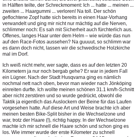
in Hälften teilte, der Schreckmoment: Ich ... hatte ... meinen ...
zweiten ... Haargummi ... verloren! Na toll. Der schön
geflochtene Zopf hatte sich bereits in einen Haar-Vorhang
verwandelt und ging mir nicht nur mächtig auf die Nerven,
schlimmer noch: Es sah mit Sicherheit auch fürchterlich aus.
Offenes, langes Haar unter dem Helm – wie würde das nun
auf den Race-Fotos aussehen? Na guuuut, so schlimm war
es dann doch nicht, lassen wir die schwedische Holzkirche
mal im Dorf.
Ich weiß nicht mehr, wer sagte, dass es auf den letzten 20
Kilometern ja nur noch bergab gehe? Er war in jedem Fall
ein Lügner. Nach der Stadt Husqvarna ging es nämlich
nochmal nett nach oben, bevor man wieder nach Jönköping
einreiten durfte. Ich wollte meinen schönen 31.1 km/h-Schnitt
aber nicht zerstören und so wurde gedrückt, obwohl die
Taktik ja eigentlich das Auslockern der Beine für das Laufen
vorgesehen hatte. Auf diese Art und Weise brachte ich aber
meinen besten Bike-Split bisher in die Wechselzone und
war, trotz der Haare (!), richtig happy. In der Wechselzone
machte ich mir schnell die Haare schön und schon ging es
los. Wie immer wurde der erste Kilometer zu schnell