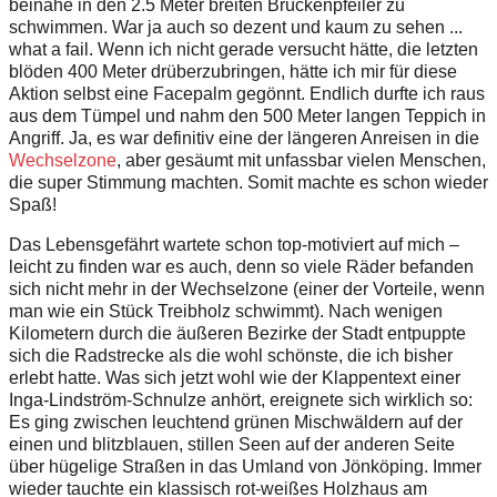
beinahe in den 2.5 Meter breiten Brückenpfeiler zu
schwimmen. War ja auch so dezent und kaum zu sehen ...
what a fail. Wenn ich nicht gerade versucht hätte, die letzten
blöden 400 Meter drüberzubringen, hätte ich mir für diese
Aktion selbst eine Facepalm gegönnt. Endlich durfte ich raus
aus dem Tümpel und nahm den 500 Meter langen Teppich in
Angriff. Ja, es war definitiv eine der längeren Anreisen in die
Wechselzone
, aber gesäumt mit unfassbar vielen Menschen,
die super Stimmung machten. Somit machte es schon wieder
Spaß!
Das Lebensgefährt wartete schon top-motiviert auf mich –
leicht zu finden war es auch, denn so viele Räder befanden
sich nicht mehr in der Wechselzone (einer der Vorteile, wenn
man wie ein Stück Treibholz schwimmt). Nach wenigen
Kilometern durch die äußeren Bezirke der Stadt entpuppte
sich die Radstrecke als die wohl schönste, die ich bisher
erlebt hatte. Was sich jetzt wohl wie der Klappentext einer
Inga-Lindström-Schnulze anhört, ereignete sich wirklich so:
Es ging zwischen leuchtend grünen Mischwäldern auf der
einen und blitzblauen, stillen Seen auf der anderen Seite
über hügelige Straßen in das Umland von Jönköping. Immer
wieder tauchte ein klassisch rot-weißes Holzhaus am