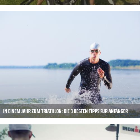
IN EINEM JAHR ZUM TRIATHLON: DIE 3 BESTEN TIPPS FÜR ANFÄNGER