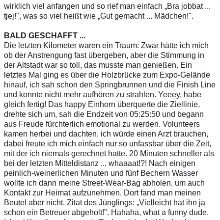
wirklich viel anfangen und so rief man einfach „Bra jobbat ...
tjej!", was so viel heißt wie „Gut gemacht ... Mädchen!".
BALD GESCHAFFT ...
Die letzten Kilometer waren ein Traum: Zwar hätte ich mich
ob der Anstrengung fast übergeben, aber die Stimmung in
der Altstadt war so toll, das musste man genießen. Ein
letztes Mal ging es über die Holzbrücke zum Expo-Gelände
hinauf, ich sah schon den Springbrunnen und die Finish Line
und konnte nicht mehr aufhören zu strahlen. Yeeey, habe
gleich fertig! Das happy Einhorn überquerte die Ziellinie,
drehte sich um, sah die Endzeit von 05:25:50 und begann
aus Freude fürchterlich emotional zu werden. Volunteers
kamen herbei und dachten, ich würde einen Arzt brauchen,
dabei freute ich mich einfach nur so unfassbar über die Zeit,
mit der ich niemals gerechnet hatte. 20 Minuten schneller als
bei der letzten Mitteldistanz ... whaaaat!?! Nach einigen
peinlich-weinerlichen Minuten und fünf Bechern Wasser
wollte ich dann meine Street-Wear-Bag abholen, um auch
Kontakt zur Heimat aufzunehmen. Dort fand man meinen
Beutel aber nicht. Zitat des Jünglings: „Vielleicht hat ihn ja
schon ein Betreuer abgeholt!". Hahaha, what a funny dude.