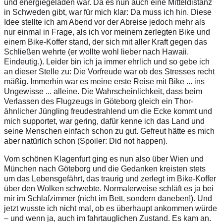
und energiegeladen war. Da es nun auch eine Mitteldistanz
in Schweden gibt, war für mich klar: Da muss ich hin. Diese
Idee stellte ich am Abend vor der Abreise jedoch mehr als
nur einmal in Frage, als ich vor meinem zerlegten Bike und
einem Bike-Koffer stand, der sich mit aller Kraft gegen das
Schließen wehrte (er wollte wohl lieber nach Hawaii.
Eindeutig.). Leider bin ich ja immer ehrlich und so gebe ich
an dieser Stelle zu: Die Vorfreude war ob des Stresses recht
mäßig. Immerhin war es meine erste Reise mit Bike ... ins
Ungewisse ... alleine. Die Wahrscheinlichkeit, dass beim
Verlassen des Flugzeugs in Göteborg gleich ein Thor-
ähnlicher Jüngling freudestrahlend um die Ecke kommt und
mich supportet, war gering, dafür kenne ich das Land und
seine Menschen einfach schon zu gut. Gefreut hätte es mich
aber natürlich schon (Spoiler: Did not happen).
Vom schönen Klagenfurt ging es nun also über Wien und
München nach Göteborg und die Gedanken kreisten stets
um das Lebensgefährt, das traurig und zerlegt im Bike-Koffer
über den Wolken schwebte. Normalerweise schläft es ja bei
mir im Schlafzimmer (nicht im Bett, sondern daneben!). Und
jetzt wusste ich nicht mal, ob es überhaupt ankommen würde
– und wenn ja, auch im fahrtauglichen Zustand. Es kam an.