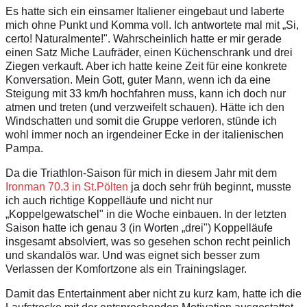
Es hatte sich ein einsamer Italiener eingebaut und laberte
mich ohne Punkt und Komma voll. Ich antwortete mal mit „Si,
certo! Naturalmente!". Wahrscheinlich hatte er mir gerade
einen Satz Miche Laufräder, einen Küchenschrank und drei
Ziegen verkauft. Aber ich hatte keine Zeit für eine konkrete
Konversation. Mein Gott, guter Mann, wenn ich da eine
Steigung mit 33 km/h hochfahren muss, kann ich doch nur
atmen und treten (und verzweifelt schauen). Hätte ich den
Windschatten und somit die Gruppe verloren, stünde ich
wohl immer noch an irgendeiner Ecke in der italienischen
Pampa.
Da die Triathlon-Saison für mich in diesem Jahr mit dem
Ironman 70.3 in St.Pölten
ja doch sehr früh beginnt, musste
ich auch richtige Koppelläufe und nicht nur
„Koppelgewatschel" in die Woche einbauen. In der letzten
Saison hatte ich genau 3 (in Worten „drei") Koppelläufe
insgesamt absolviert, was so gesehen schon recht peinlich
und skandalös war. Und was eignet sich besser zum
Verlassen der Komfortzone als ein Trainingslager.
Damit das Entertainment aber nicht zu kurz kam, hatte ich die