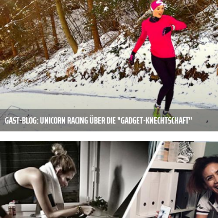
GAST-BLOG: UNICORN RACING ÜBER DIE "GADGET-KNECHTSCHAFT"