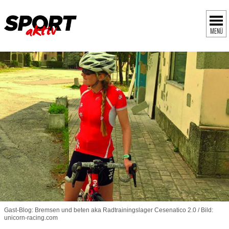
MENÜ
Gast-Blog: Bremsen und beten aka Radtrainingslager Cesenatico 2.0 / Bild:
unicorn-racing.com