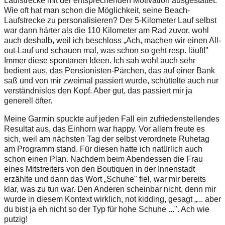
Laufstrecke mit der entsprechenden Motivation ausgestattet.
Wie oft hat man schon die Möglichkeit, seine Beach-
Laufstrecke zu personalisieren? Der 5-Kilometer Lauf selbst
war dann härter als die 110 Kilometer am Rad zuvor, wohl
auch deshalb, weil ich beschloss „Ach, machen wir einen All-
out-Lauf und schauen mal, was schon so geht resp. läuft!"
Immer diese spontanen Ideen. Ich sah wohl auch sehr
bedient aus, das Pensionisten-Pärchen, das auf einer Bank
saß und von mir zweimal passiert wurde, schüttelte auch nur
verständnislos den Kopf. Aber gut, das passiert mir ja
generell öfter.
Meine Garmin spuckte auf jeden Fall ein zufriedenstellendes
Resultat aus, das Einhorn war happy. Vor allem freute es
sich, weil am nächsten Tag der selbst verordnete Ruhetag
am Programm stand. Für diesen hatte ich natürlich auch
schon einen Plan. Nachdem beim Abendessen die Frau
eines Mitstreiters von den Boutiquen in der Innenstadt
erzählte und dann das Wort „Schuhe" fiel, war mir bereits
klar, was zu tun war. Den Anderen scheinbar nicht, denn mir
wurde in diesem Kontext wirklich, not kidding, gesagt „... aber
du bist ja eh nicht so der Typ für hohe Schuhe ...". Ach wie
putzig!