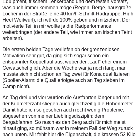
Equipment, frischem Lenkerband und dem festen Vorsatz,
was auch immer kommen möge (Regen, Berge, hausgroße
Löcher in der Straße, eine 40 km/h-Schnitt-Radgruppe, High
Heel Weitwurf), ich würde 100% geben und mitziehen. Der
motivierte Teil in mir wollte ja die Radperformance
weiterbringen (der andere Teil, wie immer, am frischen Teint
arbeiten).
Die ersten beiden Tage verliefen ob der grenzenlosen
Motivation sehr gut, da ging sich sogar schon ein
entspannter Koppellauf aus, wobei der „Lauf" eher einem
Gewatschel glich. Aber die Woche war ja noch lang, man
musste sich nicht schon an Tag zwei für Kona qualifizieren
(Spoiler-Alarm: die Quali erfolgte auch an Tag sieben im
Camp nicht).
An Tag drei und vier wurden die Ausfahrten länger und mit
der Kilometerzahl stiegen auch gleichzeitig die Höhenmeter.
Damit hatte ich so gesehen auch recht wenig Probleme,
abgesehen von meiner Lieblingsdisziplin: dem
Bergabfahren. So rasch es den Berg auch für mich meist
hinauf ging, so mühsam war in meinem Fall der Weg zurück
nach unten. Mir fehlt hier die Eigenschaft, die krassen 52 Kilo