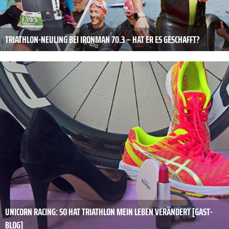
TRIATHLON-NEULING BEI IRONMAN 70.3 – HAT ER ES GESCHAFFT?
UNICORN RACING: SO HAT TRIATHLON MEIN LEBEN VERÄNDERT [GAST-
BLOG]