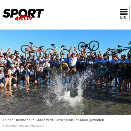
MENÜ
An der Endstation in Grado wird Gletschereis ins Meer geworfen.
© Fotograf
/
mjk-sportmarketing