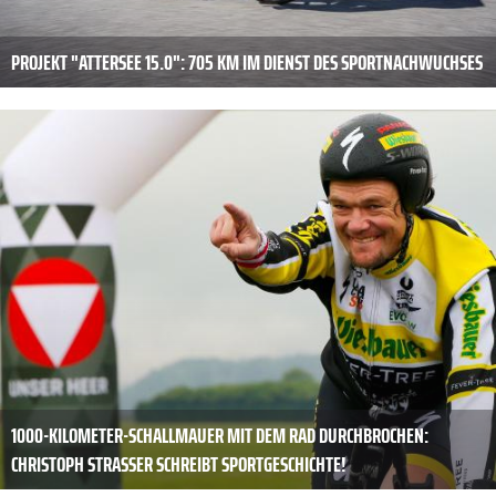
PROJEKT "ATTERSEE 15.0": 705 KM IM DIENST DES SPORTNACHWUCHSES
1000-KILOMETER-SCHALLMAUER MIT DEM RAD DURCHBROCHEN:
CHRISTOPH STRASSER SCHREIBT SPORTGESCHICHTE!