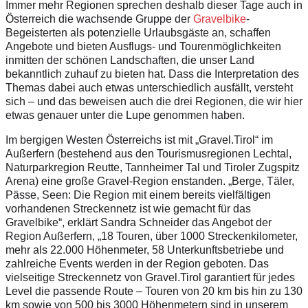
Immer mehr Regionen sprechen deshalb dieser Tage auch in
Österreich die wachsende Gruppe der
Gravelbike
-
Begeisterten als potenzielle Urlaubsgäste an, schaffen
Angebote und bieten Ausflugs- und Tourenmöglichkeiten
inmitten der schönen Landschaften, die unser Land
bekanntlich zuhauf zu bieten hat. Dass die Interpretation des
Themas dabei auch etwas unterschiedlich ausfällt, versteht
sich – und das beweisen auch die drei Regionen, die wir hier
etwas genauer unter die Lupe genommen haben.
Im bergigen Westen Österreichs ist mit „Gravel.Tirol“ im
Außerfern (bestehend aus den Tourismusregionen Lechtal,
Naturparkregion Reutte, Tannheimer Tal und Tiroler Zugspitz
Arena) eine große Gravel-Region enstanden. „Berge, Täler,
Pässe, Seen: Die Region mit einem bereits vielfältigen
vorhandenen Streckennetz ist wie gemacht für das
Gravelbike“, erklärt Sandra Schneider das Angebot der
Region Außerfern, „18 Touren, über 1000 Streckenkilometer,
mehr als 22.000 Höhenmeter, 58 Unterkunftsbetriebe und
zahlreiche Events werden in der Region geboten. Das
vielseitige Streckennetz von Gravel.Tirol garantiert für jedes
Level die passende Route – Touren von 20 km bis hin zu 130
km sowie von 500 bis 3000 Höhenmetern sind in unserem