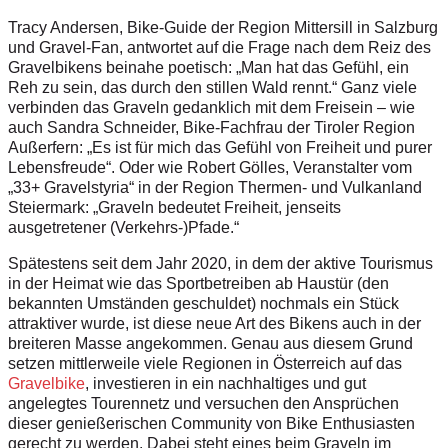
Tracy Andersen, Bike-­Guide der Region Mittersill in Salzburg
und Gravel-Fan, antwortet auf die Frage nach dem Reiz des
Gravelbikens beinahe poetisch: „Man hat das Gefühl, ein
Reh zu sein, das durch den stillen Wald rennt.“ Ganz viele
verbinden das Graveln gedanklich mit dem Freisein – wie
auch Sandra Schneider, Bike-Fachfrau der Tiroler Region
Außerfern: „Es ist für mich das Gefühl von Freiheit und purer
Lebensfreude“. Oder wie Robert Gölles, Veranstalter vom
„33+ Gravelstyria“ in der Region Thermen- und Vulkanland
Steiermark: „Graveln bedeutet Freiheit, jenseits
ausgetretener (Verkehrs-)Pfade.“
Spätestens seit dem Jahr 2020, in dem der aktive Tourismus
in der Heimat wie das Sportbetreiben ab Haustür (den
bekannten Umständen geschuldet) nochmals ein Stück
attraktiver wurde, ist diese neue Art des Bikens auch in der
breiteren Masse angekommen. Genau aus diesem Grund
setzen mittlerweile viele Regionen in Österreich auf das
Gravelbike
, investieren in ein nachhaltiges und gut
angelegtes Tourennetz und versuchen den Ansprüchen
dieser genießerischen Community von Bike Enthusiasten
gerecht zu werden. Dabei steht eines beim Graveln im