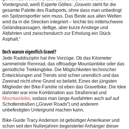
Vordergrund, weiß Experte Gölles: „Graveln steht für die
gesamte Palette des Radsports, ohne dass man unbedingt
ein Spitzensportler sein muss. Das Beste aus allen Welten
wird da in die Strecken integriert – leichte bis mittelschwere
Geländepassagen, deftige, aber kurze Anstiege und
Abfahrten und zwischendurch zur Erholung ein Stück
Asphalt.“
Doch warum eigentlich Gravel?
Jede Raddisziplin hat ihre Vorzüge. Ob das Kilometer
sammelnde Rennrad, das offroadige Mountainbike oder das
gemütliche Trekkingbike. Die Möglichkeiten technischer
Entwicklungen und Trends sind schier unendlich und das
Zweirad nicht ohne Grund so beliebt. Eines der jüngsten
Mitglieder der Bike-Familie ist eben das Gravelbike. Die Idee
dahinter war eine Kombination aus Straßenrad und
Mountainbike
, sodass man lange Ausfahrten auch auf auf
Schotterstraßen („Gravel ­Roads“) und anderem
unbefestigten Untergrund machen kann.
Bike-Guide Tracy Anderson ist gebürtiger Amerikaner und
schon seit den Nullerjahren begeisterter Anhänger dieser