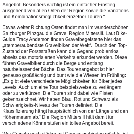
Angebot. Besonders wichtig ist ein einfacher Einstieg
ausgehend von allen Orten der Region sowie die Variations-
und Kombinationsmöglichkeit einzelner Touren.“
Etwas weiter Richtung Osten findet man im wunderschönen
Salzburger Pinzgau die Gravel Region Mittersill. Laut Bike-
Guide Tracy Anderson finden Gravelbegeisterte hier das
„atemberaubendste Gravelbiken der Welt“. Durch den Top-
Zustand der Forststraßen kann die Gegend problemlos
abseits des motorisierten Verkehrs erkundet werden. Diese
führen Gravelbiker durch die Berge und entlang
naturbelassender Bäche. Das Tourenangebot ist hier
genauso großflächig und bunt wie die Wiesen im Frühling:
„Es gibt viele verschiedene Möglichkeiten für Biker jedes
Levels. Auch um eine Tour beispielsweise zu verlängern
oder zu verkürzen. Die Touren sind dabei wie Pisten
gekennzeichnet. Wir haben Blau, Rot und Schwarz als
Schwierigkeits-Niveau der Touren definiert. Die
Klassifizierung hängt hauptsächlich von der Länge und den
Höhenmetern ab.“ Die Region Mittersill hält damit für
verschiedene Könnerstufen ein tolles Angebot bereit.
Wer Graveln noch stärker mit Genuss verbinden möchte, ist