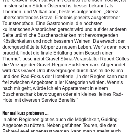
im steirischen Süden Österreichs, besser bekannt als
Thermen- und Vulkanland, bestens aufgehoben. „Grenz­
überschreitendes Gravel-Erlebnis jenseits ausgetretener
Touristenpfade. Eine Gastronomie, die höchsten
kulinarischen Ansprüchen gerecht wird und auf der anderen
Seite urtümliche Buschenschänken mit hervorragenden
Köstlichkeiten und noch besseren Weinen. Da erwacht der
durchgeschüttelte Körper zu neuem Leben. Wer’s dann noch
braucht, findet die finale Erfüllung beim Besuch einer
Therme“, beschreibt Gravel Styria-Veranstalter Robert Gölles
die Vorzüge der Gravel-Region Südsteiermark. Abgerundet
wird das Gravel-Urlaubsvergnügen durch das milde Klima
und den Rad-Fokus der Hotellerie: „In der Region kann man
frei zwischen Angeboten aller Kategorien wählen. Wenn‘s
nach mir geht, würde ich ein Appartement in einem
Buschenschank bevorzugen oder ein kleines, feines Rad-
Hotel mit diversen Service Benefits.“
Nur mal kurz probieren …
In allen Regionen gibt es auch die Möglichkeit, Guiding-
Angebote zu nützen. Neben geführten Touren, die dem
Fahrer-Level angepasst werden, kann man zumeist auch