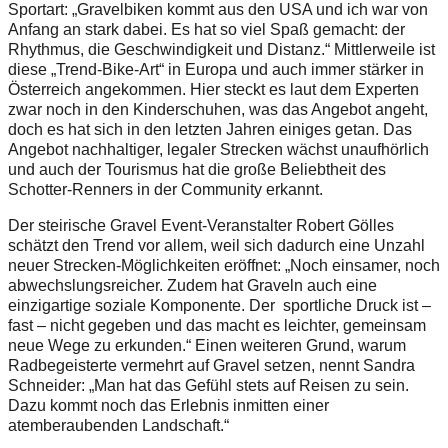
Sportart: „Gravelbiken kommt aus den USA und ich war von
Anfang an stark dabei. Es hat so viel Spaß gemacht: der
Rhythmus, die Geschwindigkeit und Distanz.“ Mittlerweile ist
diese „Trend-Bike-Art“ in Europa und auch immer stärker in
Österreich angekommen. Hier steckt es laut dem Experten
zwar noch in den Kinderschuhen, was das Angebot angeht,
doch es hat sich in den letzten Jahren einiges getan. Das
Angebot nachhaltiger, legaler Strecken wächst unaufhörlich
und auch der Tourismus hat die große Beliebtheit des
Schotter-Renners in der Community erkannt.
Der steirische Gravel Event-­Veranstalter Robert Gölles
schätzt den Trend vor allem, weil sich dadurch eine Unzahl
neuer Strecken-­Möglichkeiten eröffnet: „Noch einsamer, noch
abwechslungsreicher. Zudem hat Graveln auch eine
einzigartige soziale Komponente. Der sportliche Druck ist –
fast – nicht gegeben und das macht es leichter, gemeinsam
neue Wege zu erkunden.“ Einen weiteren Grund, warum
Radbegeisterte vermehrt auf Gravel setzen, nennt Sandra
Schneider: „Man hat das Gefühl stets auf Reisen zu sein.
Dazu kommt noch das Erlebnis inmitten einer
atemberaubenden Landschaft.“