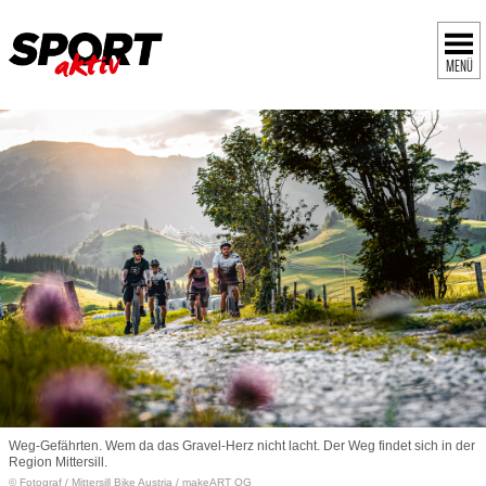
MENÜ
Weg-Gefährten. Wem da das Gravel-Herz nicht lacht. Der Weg findet sich in der
Region Mittersill.
© Fotograf
/
Mittersill Bike Austria / makeART OG