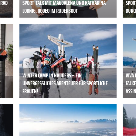
 RAD-
SPORT-TALK MIT MAGDALENA UND KATHARINA
SPORT
LOBNIG: RODEO IM RUDERBOOT
DURC
WINTER CAMP IN NAUDERS – EIN
VIVA 
UNVERGESSLICHES ABENTEUER FÜR SPORTLICHE
FALKE
FRAUEN!
ASSI