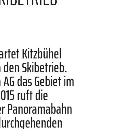
artet Kitzbühel
 den Skibetrieb.
n AG das Gebiet im
015 ruft die
8er Panoramabahn
m durchgehenden