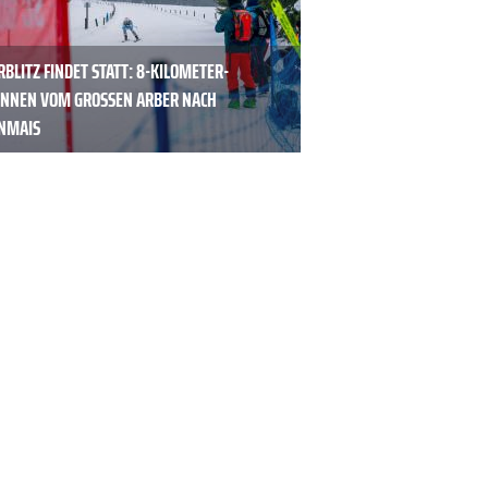
BLITZ FINDET STATT: 8-KILOMETER-
ENNEN VOM GROSSEN ARBER NACH B
MAIS