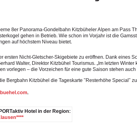
erne 8er Panorama-Gondelbahn Kitzbüheler Alpen am Pass Thurn
sterkogel gehen in Betrieb. Wie schon im Vorjahr ist die Gamsst
üngen auf höchstem Niveau bietet.
 der ersten Nicht-Gletscher-Skigebiete zu eröffnen. Dank eine
 Gerhard Walter, Direktor Kitzbühel Tourismus. „Im letzten Winter
en vorlegen – die Vorzeichen für eine gute Saison stehen auch 
et die Bergbahn Kitzbühel die Tageskarte "Resterhöhe Special" z
zbuehel.com
.
PORTaktiv Hotel in der Region:
lausen****