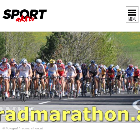
MENÜ
© Fotograf
/
radmarathon.at