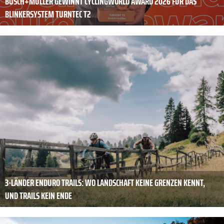
BUSCH+MÜLLER GEWINNT CYCLINGWORLD AWARD 2026 FÜR DAS
BLINKERSYSTEM TURNTEC T2
3-LÄNDER ENDURO TRAILS: WO LANDSCHAFT KEINE GRENZEN KENNT,
UND TRAILS KEIN ENDE