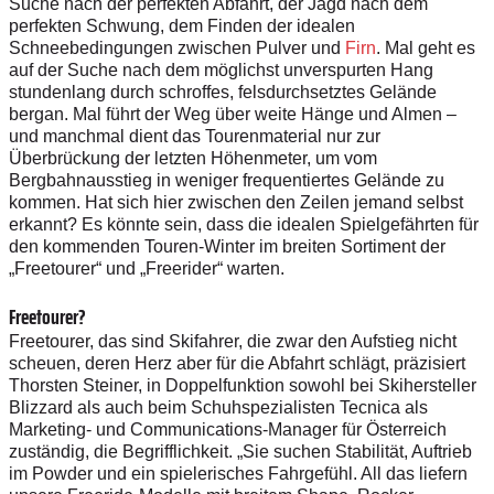
Suche nach der perfekten Abfahrt, der Jagd nach dem
perfekten Schwung, dem Finden der idealen
Schneebedingungen zwischen Pulver und
Firn
. Mal geht es
auf der Suche nach dem möglichst unverspurten Hang
stundenlang durch schroffes, felsdurchsetztes Gelände
bergan. Mal führt der Weg über weite Hänge und Almen –
und manchmal dient das Tourenmaterial nur zur
Überbrückung der letzten Höhenmeter, um vom
Bergbahnausstieg in weniger frequentiertes Gelände zu
kommen. Hat sich hier zwischen den Zeilen jemand selbst
erkannt? Es könnte sein, dass die idealen Spielgefährten für
den kommenden Touren-Winter im breiten Sortiment der
„Freetourer“ und „Freerider“ warten.
Freetourer?
Freetourer, das sind Skifahrer, die zwar den Aufstieg nicht
scheuen, deren Herz aber für die Abfahrt schlägt, präzisiert
Thorsten Steiner, in Doppelfunktion sowohl bei Skihersteller
Blizzard als auch beim Schuhspezialisten Tecnica als
Marketing- und Communications-Manager für Österreich
zuständig, die Begrifflichkeit. „Sie suchen Stabilität, Auftrieb
im Powder und ein spielerisches Fahrgefühl. All das liefern