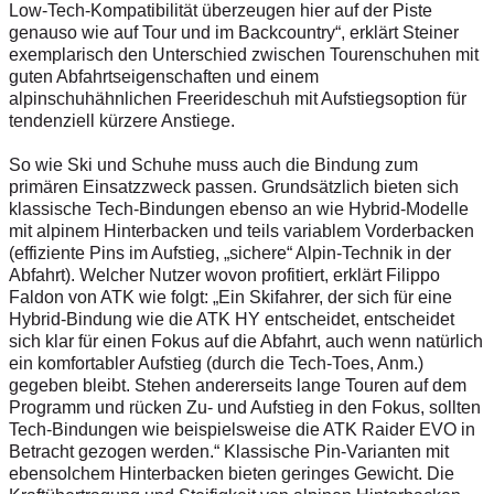
Low-Tech-Kompatibilität überzeugen hier auf der Piste
genauso wie auf Tour und im Backcountry“, erklärt Steiner
exemplarisch den Unterschied zwischen Tourenschuhen mit
guten Abfahrtseigenschaften und einem
alpinschuhähnlichen Free­rideschuh mit Aufstiegsoption für
tendenziell kürzere Anstiege.
So wie Ski und Schuhe muss auch die Bindung zum
primären Einsatzzweck passen. Grundsätzlich bieten sich
klassische Tech-Bindungen ebenso an wie Hybrid-Modelle
mit alpinem Hinterbacken und teils variablem Vorderbacken
(effiziente Pins im Aufstieg, „sichere“ Alpin-Technik in der
Abfahrt). Welcher Nutzer wovon profitiert, erklärt Filippo
Faldon von ATK wie folgt: „Ein Skifahrer, der sich für eine
Hybrid-Bindung wie die ATK HY entscheidet, entscheidet
sich klar für einen Fokus auf die Abfahrt, auch wenn natürlich
ein komfortabler Aufstieg (durch die Tech-Toes, Anm.)
gegeben bleibt. Stehen andererseits lange Touren auf dem
Programm und rücken Zu- und Aufstieg in den Fokus, sollten
Tech-Bindungen wie beispielsweise die ATK Raider EVO in
Betracht gezogen werden.“ Klassische Pin-­Varianten mit
ebensolchem Hinterbacken bieten geringes Gewicht. Die