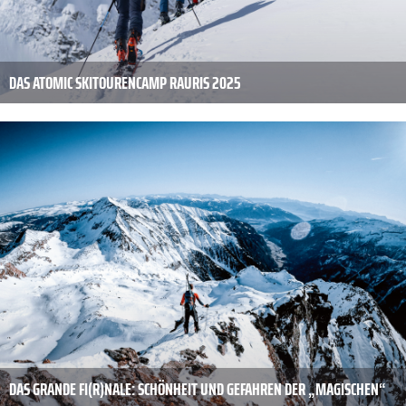
DAS ATOMIC SKITOURENCAMP RAURIS 2025
DAS GRANDE FI(R)NALE: SCHÖNHEIT UND GEFAHREN DER „MAGISCHEN“