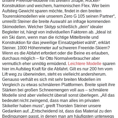
unsere Freeride-Modelle mit breitem Shape, Rocker-
Konstruktion und weichem, harmonischen Flex. Wer beim
Aufstieg Gewicht sparen möchte, findet in den breiten
Tourenskimodellen wie unserem Zero G 105 seinen Partner“,
umreißt Steiner die breite Auswahl an infrage kommenden
Skimodellen. Welcher Skityp schließlich „dein“ idealer
Begleiter ist, hängt von individuellen Faktoren ab. „Ideal ist
ein Ski dann, wenn man die richtige Mittelbreite und
Konstruktion für das jeweilige Einsatzgebiet wählt“, erklärt
Steiner. 1000 Höhenmeter auf schweren Freeride-Skiern?
Wenn es die Abfahrt erfordert oder die Beine es erlauben,
durchaus möglich – für Otto Normalverbraucher aber
vermutlich eher unnötig ermüdend.
Leichtere Modelle
sparen
hier im Aufstieg Kraft für die Abfahrt. Gilt es nur 200 hm vom
Lift weg zu überwinden, steht es vielleicht andersherum.
Genauso verhält es sich mit sehr breiten Modellen im
Vergleich zu etwas schmäleren Plattformen. Breite spielt ihre
Stärken bei großen Schneemengen voll aus – schmälere
Modelle sind aber vielleicht überall sonst überlegen. „All das
bedeutet nicht zwingend, dass man alles im privaten
Skikeller haben muss“, greift Thorsten Steiner unsere
Gedanken auf. „Entscheidend ist, dass das Material zu den
Bedingungen passt, in denen man am häufigsten unterwegs