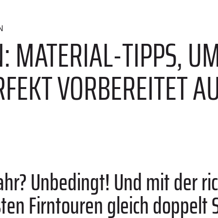
N
: MATERIAL-TIPPS, U
RFEKT VORBEREITET AU
ahr? Unbedingt! Und mit der r
en Firntouren gleich doppelt 