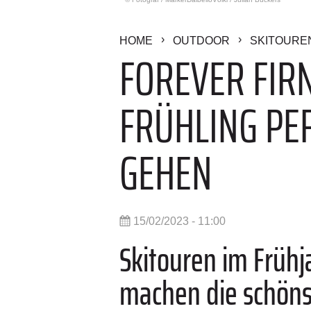
HOME
OUTDOOR
SKITOURE
FOREVER FIRN
FRÜHLING PE
GEHEN
15/02/2023 - 11:00
Skitouren im Frühj
machen die schönst