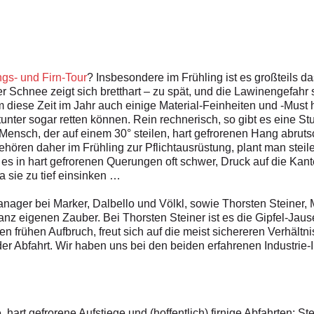
ngs- und Firn-Tour
? Insbesondere im Frühling ist es großteils da
r Schnee zeigt sich bretthart – zu spät, und die Lawinengefahr 
diese Zeit im Jahr auch einige Material-Feinheiten und -Must 
nter sogar retten können. Rein rechnerisch, so gibt es eine S
Mensch, der auf einem 30° steilen, hart gefrorenen Hang abruts
ehören daher im Frühling zur Pflichtausrüstung, plant man steil
n es in hart gefrorenen Querungen oft schwer, Druck auf die Ka
 sie zu tief einsinken …
anager bei Marker, Dalbello und Völkl, sowie Thorsten Steiner,
anz eigenen Zauber. Bei Thorsten Steiner ist es die Gipfel-Jaus
en frühen Aufbruch, freut sich auf die meist sichereren Verhältn
der Abfahrt. Wir haben uns bei den beiden erfahrenen Industrie-
hart gefrorene Aufstiege und (hoffentlich) firnige Abfahrten: S