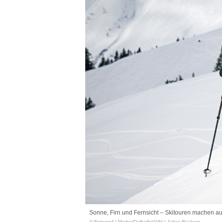
Sonne, Firn und Fernsicht – Skitouren machen a
© Fotograf
/
MarkerDalbelloVölkl / Julian Bückers