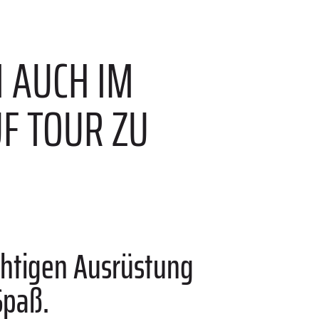
M AUCH IM
F TOUR ZU
ichtigen Ausrüstung
Spaß.