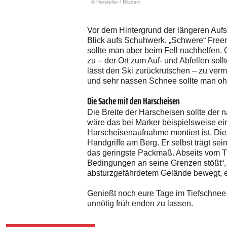
© Hersteller
/
Blizzard
Vor dem Hintergrund der längeren Aufs
Blick aufs Schuhwerk. „Schwere“ Freerid
sollte man aber beim Fell nachhelfen. 
zu – der Ort zum Auf- und Abfellen soll
lässt den Ski zurückrutschen – zu ver
und sehr nassen Schnee sollte man oh
Die Sache mit den Harscheisen
Die Breite der Harscheisen sollte der n
wäre das bei Marker beispielsweise ei
Harscheisenaufnahme montiert ist. Dies
Handgriffe am Berg. Er selbst trägt s
das geringste Packmaß. Abseits vom Tie
Bedingungen an seine Grenzen stößt“,
absturzgefährdetem Gelände bewegt, em
Genießt noch eure Tage im Tiefschnee 
unnötig früh enden zu lassen.