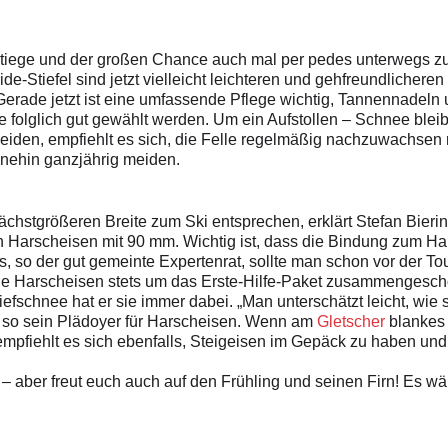
tiege und der großen Chance auch mal per pedes unterwegs zu se
e-Stiefel sind jetzt vielleicht leichteren und gehfreundlicheren
Gerade jetzt ist eine umfassende Pflege wichtig, Tannennadeln 
te folglich gut gewählt werden. Um ein Aufstollen – Schnee blei
meiden, empfiehlt es sich, die Felle regelmäßig nachzuwachsen
nehin ganzjährig meiden.
ächstgrößeren Breite zum Ski entsprechen, erklärt Stefan Bierin
n Harscheisen mit 90 mm. Wichtig ist, dass die Bindung zum Ha
, so der gut gemeinte Expertenrat, sollte man schon vor der To
eine Harsch­eisen stets um das Erste-Hilfe-Paket zusammengesch
fschnee hat er sie immer dabei. „Man unterschätzt leicht, wie s
 so sein Plädoyer für Harsch­eisen. Wenn am
Gletscher
blankes 
pfiehlt es sich ebenfalls, Steigeisen im Gepäck zu haben und 
– aber freut euch auch auf den Frühling und seinen Firn! Es w