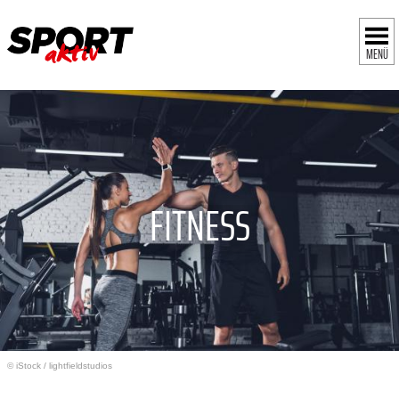
MENÜ
FITNESS
© iStock
/
lightfieldstudios