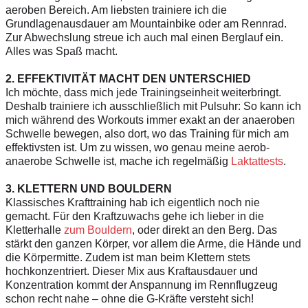
aeroben Bereich. Am liebsten trainiere ich die
Grundlagenausdauer am Mountainbike oder am Rennrad.
Zur Abwechslung streue ich auch mal einen Berglauf ein.
Alles was Spaß macht.
2. EFFEKTIVITÄT MACHT DEN UNTERSCHIED
Ich möchte, dass mich jede Trainingseinheit weiterbringt.
Deshalb trainiere ich ausschließlich mit Pulsuhr: So kann ich
mich während des Workouts immer exakt an der anaeroben
Schwelle bewegen, also dort, wo das Training für mich am
effektivsten ist. Um zu wissen, wo genau meine aerob-
anaerobe Schwelle ist, mache ich regelmäßig
Laktattests
.
3. KLETTERN UND BOULDERN
Klassisches Krafttraining hab ich eigentlich noch nie
gemacht. Für den Kraftzuwachs gehe ich lieber in die
Kletterhalle
zum Bouldern
, oder direkt an den Berg. Das
stärkt den ganzen Körper, vor allem die Arme, die Hände und
die Körpermitte. Zudem ist man beim Klettern stets
hochkonzentriert. Dieser Mix aus Kraftausdauer und
Konzentration kommt der Anspannung im Rennflugzeug
schon recht nahe – ohne die G-Kräfte versteht sich!