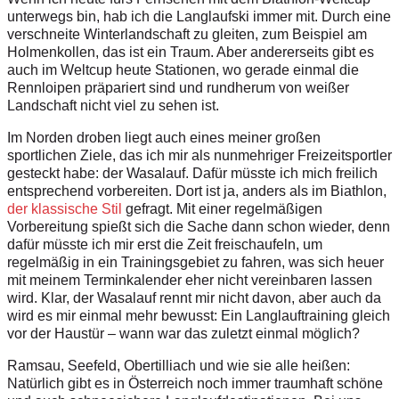
unterwegs bin, hab ich die Langlaufski immer mit. Durch eine
verschneite Winterlandschaft zu gleiten, zum Beispiel am
Holmenkollen, das ist ein Traum. Aber andererseits gibt es
auch im Weltcup heute Stationen, wo gerade einmal die
Rennloipen präpariert sind und rundherum von weißer
Landschaft nicht viel zu sehen ist.
Im Norden droben liegt auch eines meiner großen
sportlichen Ziele, das ich mir als nunmehriger Freizeitsportler
gesteckt habe: der Wasalauf. Dafür müsste ich mich freilich
entsprechend vorbereiten. Dort ist ja, anders als im Biathlon,
der klassische Stil
gefragt. Mit einer regelmäßigen
Vorbereitung spießt sich die Sache dann schon wieder, denn
dafür müsste ich mir erst die Zeit freischaufeln, um
regelmäßig in ein Trainingsgebiet zu fahren, was sich heuer
mit meinem Terminkalender eher nicht vereinbaren lassen
wird. Klar, der Wasalauf rennt mir nicht davon, aber auch da
wird es mir einmal mehr bewusst: Ein Langlauftraining gleich
vor der Haustür – wann war das zuletzt einmal möglich?
Ramsau, Seefeld, Obertilliach und wie sie alle heißen:
Natürlich gibt es in Österreich noch immer traumhaft schöne