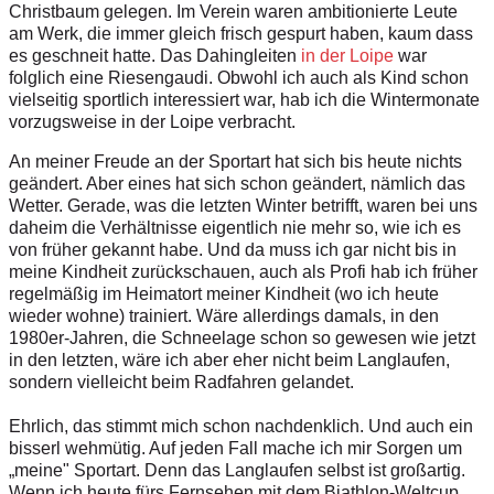
Christbaum gelegen. Im Verein waren ambitionierte Leute
am Werk, die immer gleich frisch gespurt haben, kaum dass
es geschneit hatte. Das Dahin­gleiten
in der Loipe
war
folglich eine Riesengaudi. Obwohl ich auch als Kind schon
vielseitig sportlich interessiert war, hab ich die Wintermonate
vorzugsweise in der Loipe verbracht.
An meiner Freude an der Sportart hat sich bis heute nichts
geändert. Aber eines hat sich schon geändert, nämlich das
Wetter. Gerade, was die letzten Winter betrifft, waren bei uns
daheim die Verhältnisse eigentlich nie mehr so, wie ich es
von früher gekannt habe. Und da muss ich gar nicht bis in
meine Kindheit zurückschauen, auch als Profi hab ich früher
regelmäßig im Heimatort meiner Kindheit (wo ich heute
wieder wohne) trainiert. Wäre allerdings damals, in den
1980er-Jahren, die Schneelage schon so gewesen wie jetzt
in den letzten, wäre ich aber eher nicht beim Langlaufen,
sondern vielleicht beim Radfahren gelandet.
Ehrlich, das stimmt mich schon nachdenklich. Und auch ein
bisserl wehmütig. Auf jeden Fall mache ich mir Sorgen um
„meine" Sportart. Denn das Langlaufen selbst ist großartig.
Wenn ich heute fürs Fernsehen mit dem Biathlon-Weltcup