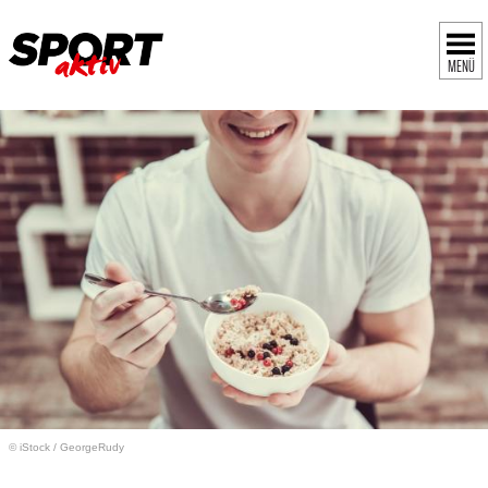
MENÜ
© iStock
/
GeorgeRudy